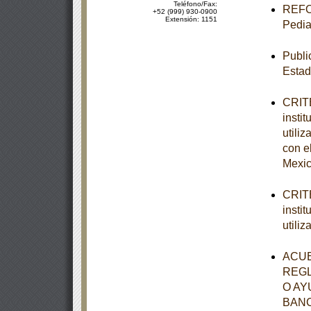
Teléfono/Fax:
REFOR
+52 (999) 930-0900
Extensión: 1151
Pedia
Publi
Estad
CRITE
insti
utili
con e
Mexic
CRITE
insti
utili
ACUE
REGL
O AY
BANC