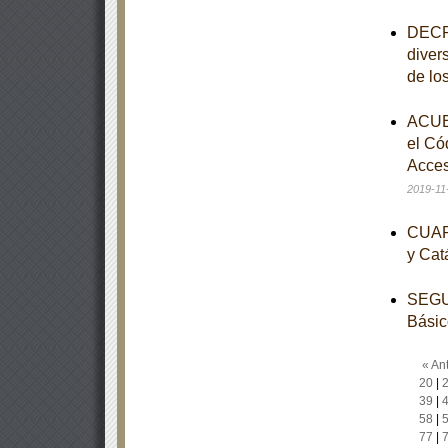
DECRE
diver
de lo
ACUER
el Có
Acces
2019-11
CUART
y Cat
SEGUN
Básic
« Ant
20
|
39
|
58
|
77
|