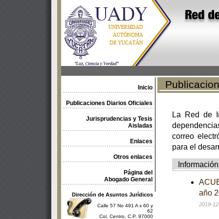
Publicacione
Inicio
Publicaciones Diarios Oficiales
La Red de In
Jurisprudencias y Tesis
dependencia
Aisladas
correo electr
Enlaces
para el desar
Otros enlaces
Información
Página del
Abogado General
ACUER
año 2
Dirección de Asuntos Jurídicos
2019-12
Calle 57 No 491 A x 60 y
62
Col. Centro, C.P. 97000