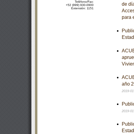
Teléfono/Fax:
de dí
+52 (999) 930-0900
Extensión: 1151
Acces
para 
Publi
Estad
ACUER
aprue
Vivie
ACUER
año 2
2019-01
Publi
2019-01
Publi
Estad