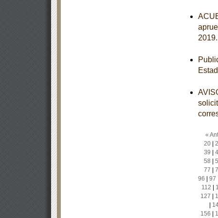
ACUER
aprue
2019
Publi
Estad
AVISO
solic
corre
« Ant
20
|
39
|
58
|
77
|
96
|
97
112
|
127
|
|
1
156
|