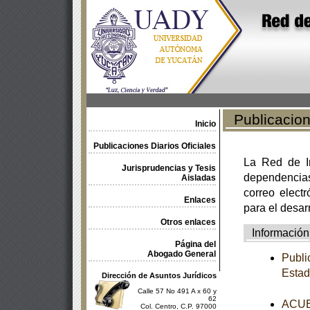
Publicacione
Inicio
Publicaciones Diarios Oficiales
La Red de In
Jurisprudencias y Tesis
dependencia
Aisladas
correo electr
Enlaces
para el desar
Otros enlaces
Información
Página del
Abogado General
Publi
Estad
Dirección de Asuntos Jurídicos
Calle 57 No 491 A x 60 y
62
ACUER
Col. Centro, C.P. 97000