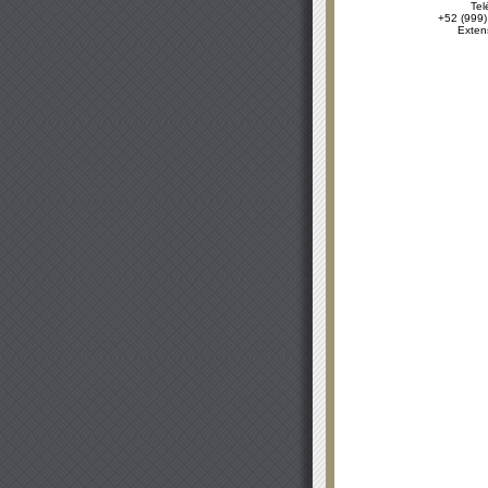
Tel
+52 (999)
Exten