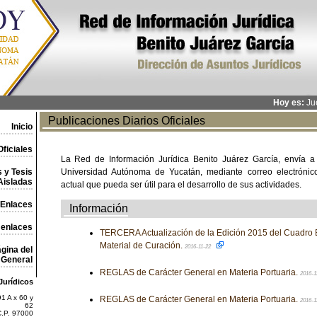
Hoy es:
Jue
Publicaciones Diarios Oficiales
Inicio
ficiales
La Red de Información Jurídica Benito Juárez García, envía a
 y Tesis
Universidad Autónoma de Yucatán, mediante correo electrónico,
Aisladas
actual que pueda ser útil para el desarrollo de sus actividades.
Enlaces
Información
 enlaces
TERCERA Actualización de la Edición 2015 del Cuadro 
Material de Curación.
2016-11-22
gina del
General
REGLAS de Carácter General en Materia Portuaria.
2016-1
Jurídicos
1 A x 60 y
REGLAS de Carácter General en Materia Portuaria.
2016-1
62
C.P. 97000