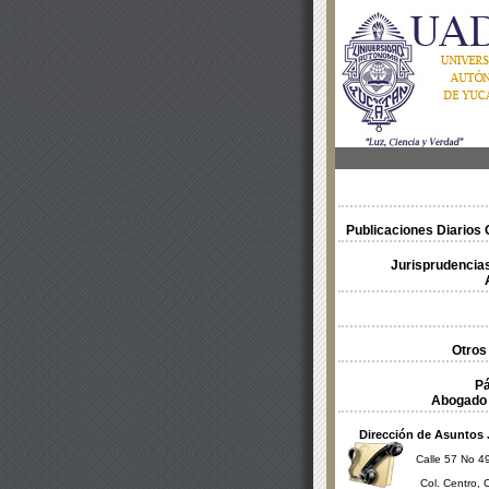
Publicaciones Diarios O
Jurisprudencias
Otros
Pá
Abogado 
Dirección de Asuntos 
Calle 57 No 49
Col. Centro, 