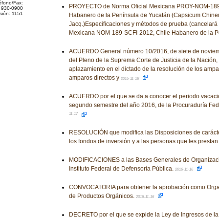
éfono/Fax:
PROYECTO de Norma Oficial Mexicana PROY-NOM-189-
 930-0900
sión: 1151
Habanero de la Península de Yucatán (Capsicum Chine
Jacq.)Especificaciones y métodos de prueba (cancelará 
Mexicana NOM-189-SCFI-2012, Chile Habanero de la P
ACUERDO General número 10/2016, de siete de noviembr
del Pleno de la Suprema Corte de Justicia de la Nación, 
aplazamiento en el dictado de la resolución de los ampar
amparos directos y
2016-11-18
ACUERDO por el que se da a conocer el periodo vacacio
segundo semestre del año 2016, de la Procuraduría Fed
11-17
RESOLUCIÓN que modifica las Disposiciones de carácte
los fondos de inversión y a las personas que les prestan
MODIFICACIONES a las Bases Generales de Organizaci
Instituto Federal de Defensoría Pública.
2016-11-16
CONVOCATORIA para obtener la aprobación como Organ
de Productos Orgánicos.
2016-11-16
DECRETO por el que se expide la Ley de Ingresos de la