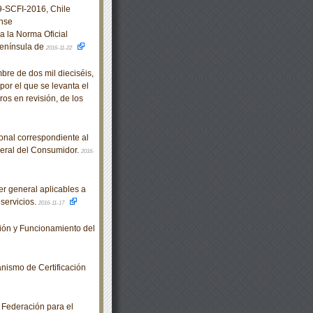
SCFI-2016, Chile
nse
a la Norma Oficial
enínsula de
2016-11-22
e de dos mil dieciséis,
por el que se levanta el
os en revisión, de los
nal correspondiente al
eral del Consumidor.
2016-
r general aplicables a
 servicios.
2016-11-17
ón y Funcionamiento del
ismo de Certificación
 Federación para el