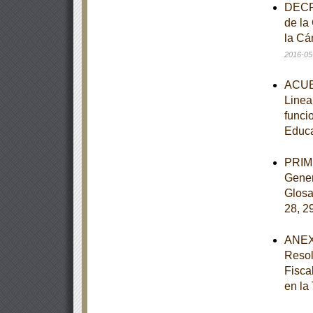
DECRE
de la
la Cá
2016-05
ACUER
Linea
funci
Educ
PRIME
Gener
Glosar
28, 2
ANEXO
Resol
Fisca
en la