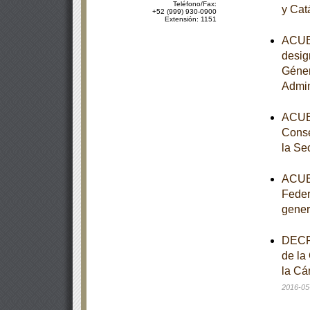
Teléfono/Fax:
y Cat
+52 (999) 930-0900
Extensión: 1151
ACUER
desig
Géner
Admin
ACUER
Conse
la Se
ACUER
Feder
gener
DECRE
de la
la Cá
2016-05