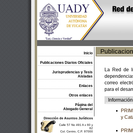
Publicacione
Inicio
Publicaciones Diarios Oficiales
La Red de In
Jurisprudencias y Tesis
dependencia
Aisladas
correo electr
Enlaces
para el desar
Otros enlaces
Información
Página del
Abogado General
PRIME
y Cat
Dirección de Asuntos Jurídicos
Calle 57 No 491 A x 60 y
62
PRIME
Col. Centro, C.P. 97000