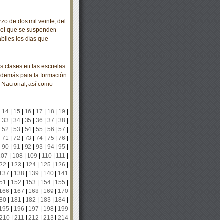
o de dos mil veinte, del
r el que se suspenden
ábiles los días que
 clases en las escuelas
y demás para la formación
 Nacional, así como
|
14
|
15
|
16
|
17
|
18
|
19
|
|
33
|
34
|
35
|
36
|
37
|
38
|
|
52
|
53
|
54
|
55
|
56
|
57
|
|
71
|
72
|
73
|
74
|
75
|
76
|
|
90
|
91
|
92
|
93
|
94
|
95
|
107
|
108
|
109
|
110
|
111
|
22
|
123
|
124
|
125
|
126
|
137
|
138
|
139
|
140
|
141
51
|
152
|
153
|
154
|
155
|
166
|
167
|
168
|
169
|
170
80
|
181
|
182
|
183
|
184
|
195
|
196
|
197
|
198
|
199
210
|
211
|
212
|
213
|
214