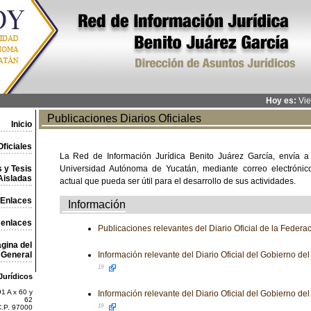
Hoy es:
Vie
Publicaciones Diarios Oficiales
Inicio
ficiales
La Red de Información Jurídica Benito Juárez García, envía a
 y Tesis
Universidad Autónoma de Yucatán, mediante correo electrónico,
Aisladas
actual que pueda ser útil para el desarrollo de sus actividades.
Enlaces
Información
 enlaces
Publicaciones relevantes del Diario Oficial de la Federa
gina del
General
Información relevante del Diario Oficial del Gobierno d
19
Jurídicos
1 A x 60 y
Información relevante del Diario Oficial del Gobierno d
62
19
C.P. 97000