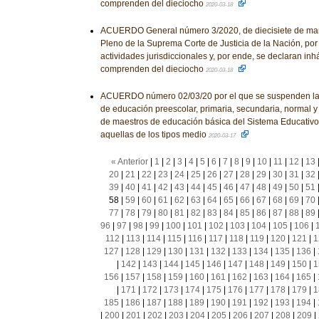
comprenden del dieciocho
2020-03-18
ACUERDO General número 3/2020, de diecisiete de marz
Pleno de la Suprema Corte de Justicia de la Nación, po
actividades jurisdiccionales y, por ende, se declaran inh
comprenden del dieciocho
2020-03-18
ACUERDO número 02/03/20 por el que se suspenden las
de educación preescolar, primaria, secundaria, normal 
de maestros de educación básica del Sistema Educativo
aquellas de los tipos medio
2020-03-17
« Anterior
|
1
|
2
|
3
|
4
|
5
|
6
|
7
|
8
|
9
|
10
|
11
|
12
|
13
20
|
21
|
22
|
23
|
24
|
25
|
26
|
27
|
28
|
29
|
30
|
31
|
32
39
|
40
|
41
|
42
|
43
|
44
|
45
|
46
|
47
|
48
|
49
|
50
|
51
58
|
59
|
60
|
61
|
62
|
63
|
64
|
65
|
66
|
67
|
68
|
69
|
70
77
|
78
|
79
|
80
|
81
|
82
|
83
|
84
|
85
|
86
|
87
|
88
|
89
96
|
97
|
98
|
99
|
100
|
101
|
102
|
103
|
104
|
105
|
106
|
112
|
113
|
114
|
115
|
116
|
117
|
118
|
119
|
120
|
121
|
1
127
|
128
|
129
|
130
|
131
|
132
|
133
|
134
|
135
|
136
|
|
142
|
143
|
144
|
145
|
146
|
147
|
148
|
149
|
150
|
1
156
|
157
|
158
|
159
|
160
|
161
|
162
|
163
|
164
|
165
|
|
171
|
172
|
173
|
174
|
175
|
176
|
177
|
178
|
179
|
1
185
|
186
|
187
|
188
|
189
|
190
|
191
|
192
|
193
|
194
|
|
200
|
201
|
202
|
203
|
204
|
205
|
206
|
207
|
208
|
209
|