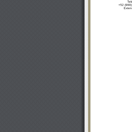
Tel
+52 (999)
Exten