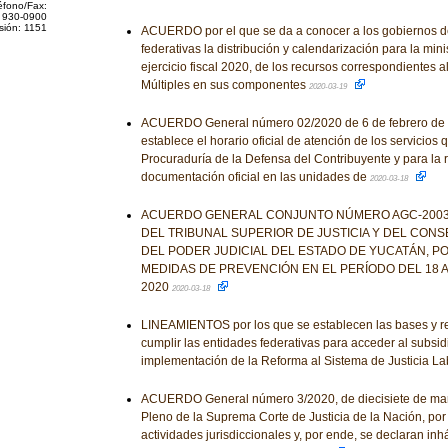
éfono/Fax:
 930-0900
sión: 1151
ACUERDO por el que se da a conocer a los gobiernos d
federativas la distribución y calendarización para la mini
ejercicio fiscal 2020, de los recursos correspondientes 
Múltiples en sus componentes
2020-03-19
ACUERDO General número 02/2020 de 6 de febrero de 2
establece el horario oficial de atención de los servicios
Procuraduría de la Defensa del Contribuyente y para la 
documentación oficial en las unidades de
2020-03-18
ACUERDO GENERAL CONJUNTO NÚMERO AGC-2003-
DEL TRIBUNAL SUPERIOR DE JUSTICIA Y DEL CONS
DEL PODER JUDICIAL DEL ESTADO DE YUCATÁN, P
MEDIDAS DE PREVENCIÓN EN EL PERÍODO DEL 18 A
2020
2020-03-18
LINEAMIENTOS por los que se establecen las bases y r
cumplir las entidades federativas para acceder al subsid
implementación de la Reforma al Sistema de Justicia La
ACUERDO General número 3/2020, de diecisiete de marz
Pleno de la Suprema Corte de Justicia de la Nación, po
actividades jurisdiccionales y, por ende, se declaran inh