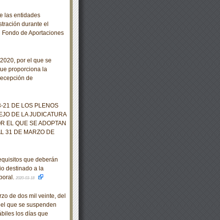
e las entidades
stración durante el
al Fondo de Aportaciones
020, por el que se
 que proporciona la
recepción de
21 DE LOS PLENOS
EJO DE LA JUDICATURA
OR EL QUE SE ADOPTAN
L 31 DE MARZO DE
equisitos que deberán
io destinado a la
boral.
2020-03-18
o de dos mil veinte, del
r el que se suspenden
ábiles los días que