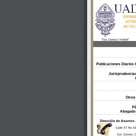
Publicaciones Diarios O
Jurisprudencias
Otros
Pá
Abogado 
Dirección de Asuntos 
Calle 57 No 49
Col. Centro, 