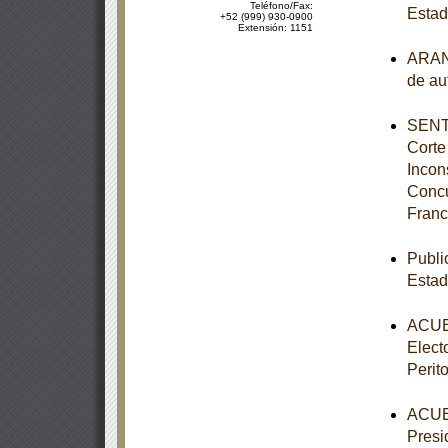
Teléfono/Fax:
Estad
+52 (999) 930-0900
Extensión: 1151
ARANC
de au
SENTE
Corte
Incon
Concu
Franc
Publi
Estad
ACUER
Elect
Perit
ACUER
Presi