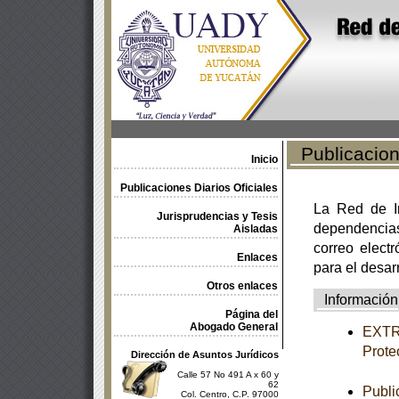
Publicacione
Inicio
Publicaciones Diarios Oficiales
La Red de In
Jurisprudencias y Tesis
dependencia
Aisladas
correo electr
Enlaces
para el desar
Otros enlaces
Información
Página del
Abogado General
EXTRA
Prote
Dirección de Asuntos Jurídicos
Calle 57 No 491 A x 60 y
62
Publi
Col. Centro, C.P. 97000