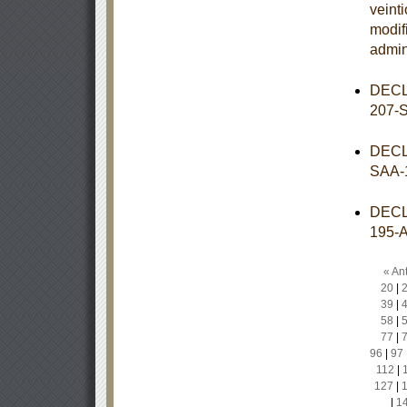
veint
modif
admin
DECL
207-
DECL
SAA-
DECL
195-
« Ant
20
|
39
|
58
|
77
|
96
|
97
112
|
127
|
|
1