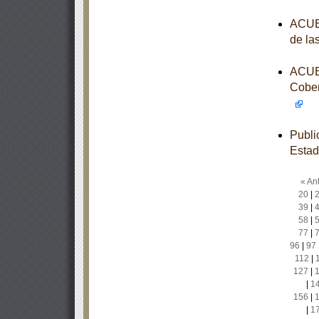
ACUER
de la
ACUER
Cober
Publi
Esta
« Ant
20
|
39
|
58
|
77
|
96
|
97
112
|
127
|
|
1
156
|
|
1