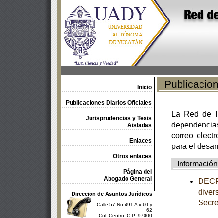
Publicacione
Inicio
Publicaciones Diarios Oficiales
La Red de In
Jurisprudencias y Tesis
dependencia
Aisladas
correo electr
Enlaces
para el desar
Otros enlaces
Información
Página del
Abogado General
DECRE
diver
Dirección de Asuntos Jurídicos
Secre
Calle 57 No 491 A x 60 y
62
Col. Centro, C.P. 97000