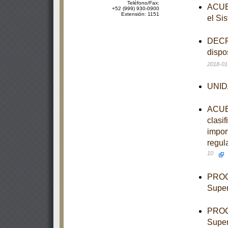
Teléfono/Fax:
ACUER
+52 (999) 930-0900
Extensión: 1151
el Si
DECRE
dispo
2018-01
UNIDA
ACUER
clasi
import
regul
10
PROGR
Super
PROGR
Super