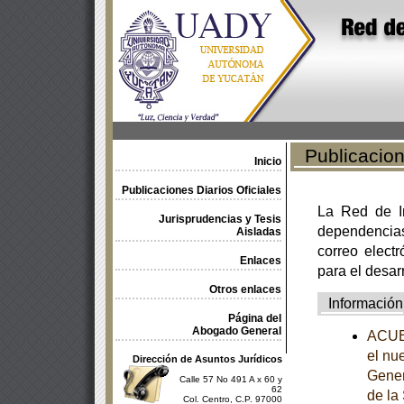
Publicacione
Inicio
Publicaciones Diarios Oficiales
La Red de In
Jurisprudencias y Tesis
dependencia
Aisladas
correo electr
Enlaces
para el desar
Otros enlaces
Información
Página del
Abogado General
ACUER
el nue
Dirección de Asuntos Jurídicos
Gener
Calle 57 No 491 A x 60 y
62
de la
Col. Centro, C.P. 97000