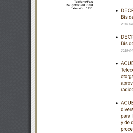
Teléfono/Fax:
+52 (999) 930-0900
Extensión: 1151
DECRE
Bis d
2018-04
DECRE
Bis d
2018-04
ACUER
Telec
otorg
aprov
radio
ACUER
diver
para 
y de 
proce