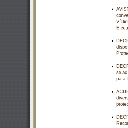
AVISO
conve
Vícti
Ejecu
DECRE
dispo
Prote
DECRE
se adi
para 
ACUER
diver
prote
DECRE
Recon