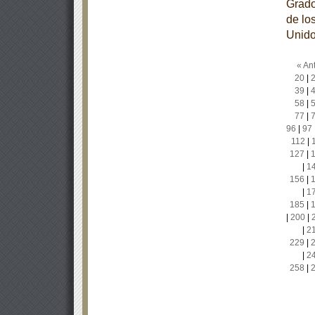
Grado
de lo
Unido
« Ant
20
|
39
|
58
|
77
|
96
|
97
112
|
127
|
|
1
156
|
|
1
185
|
|
200
|
|
2
229
|
|
2
258
|