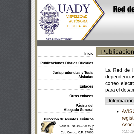
Publicacione
Inicio
Publicaciones Diarios Oficiales
La Red de In
Jurisprudencias y Tesis
dependencia
Aisladas
correo electr
Enlaces
para el desar
Otros enlaces
Información
Página del
Abogado General
AVISO
regis
Dirección de Asuntos Jurídicos
Asoci
Calle 57 No 491 A x 60 y
62
2021-10
Col. Centro, C.P. 97000