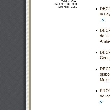
Teléfono/Fax:
+52 (999) 930-0900
Extensión: 1151
DECRE
la Le
DECRE
de la
Ambi
DECRE
Gener
DECRE
dispo
Mexi
PROTO
de lo