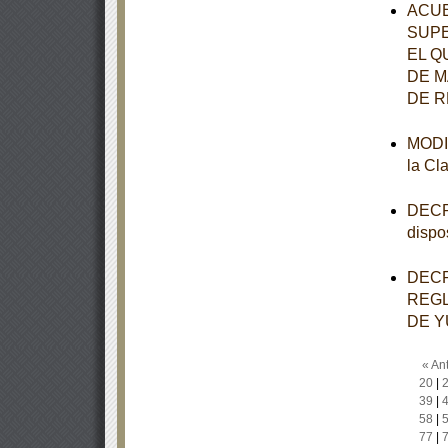
ACUE
SUPE
EL Q
DE M
DE R
MODIF
la Cl
DECRE
dispo
DECR
REGL
DE Y
« Ant
20
|
39
|
58
|
77
|