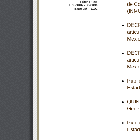
Teléfono/Fax:
de Co
+52 (999) 930-0900
Extensión: 1151
(INM
DECRE
artíc
Mexic
DECRE
artíc
Mexic
Publi
Esta
QUINT
Gener
Publi
Estad