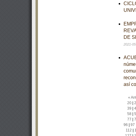
CICL
UNIV
EMPR
REVA
DE S
2021-05
ACUER
númer
comun
recono
así c
« Ant
20
|
39
|
58
|
77
|
96
|
97
112
|
127
|