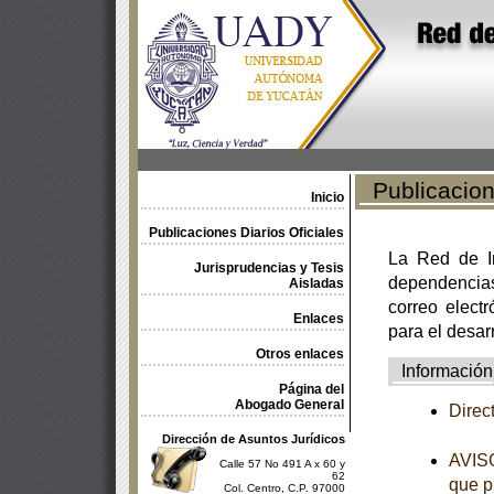
Publicacione
Inicio
Publicaciones Diarios Oficiales
La Red de In
Jurisprudencias y Tesis
dependencia
Aisladas
correo electr
Enlaces
para el desar
Otros enlaces
Información
Página del
Abogado General
Direc
Dirección de Asuntos Jurídicos
AVISO
Calle 57 No 491 A x 60 y
62
que p
Col. Centro, C.P. 97000