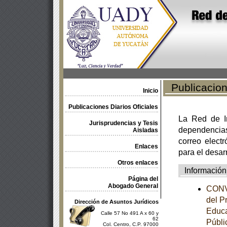
Publicacione
Inicio
Publicaciones Diarios Oficiales
La Red de In
Jurisprudencias y Tesis
dependencia
Aisladas
correo electr
Enlaces
para el desar
Otros enlaces
Información
Página del
Abogado General
CONVE
del P
Dirección de Asuntos Jurídicos
Educa
Calle 57 No 491 A x 60 y
62
Públi
Col. Centro, C.P. 97000