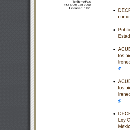
Teléfono/Fax:
+52 (999) 930-0900
Extensión: 1151
DECRE
como 
Publi
Estad
ACUER
los b
Irene
ACUER
los b
Irene
DECRE
Ley O
Mexi