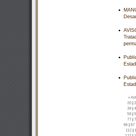
MANUA
Desar
AVISO
Trata
perm
Publi
Estad
Publi
Estad
« Ant
20
|
39
|
58
|
77
|
96
|
97
112
|
127
|