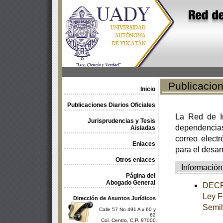
Publicacione
Inicio
Publicaciones Diarios Oficiales
La Red de In
Jurisprudencias y Tesis
dependencia
Aisladas
correo electr
Enlaces
para el desar
Otros enlaces
Información
Página del
Abogado General
DECRE
Ley F
Dirección de Asuntos Jurídicos
Semil
Calle 57 No 491 A x 60 y
62
Col. Centro, C.P. 97000