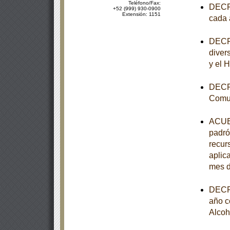
Teléfono/Fax:
DECRE
+52 (999) 930-0900
Extensión: 1151
cada 
DECRE
diver
y el 
DECRE
Comun
ACUER
padró
recur
aplica
mes d
DECRE
año c
Alcoh