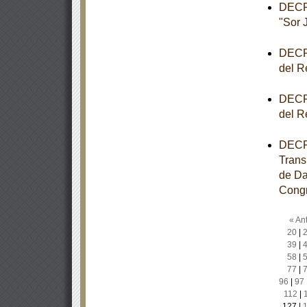
DECRE
"Sor 
DECRE
del R
DECRE
del R
DECRE
Trans
de Da
Congr
« Ant
20
|
39
|
58
|
77
|
96
|
97
112
|
127
|