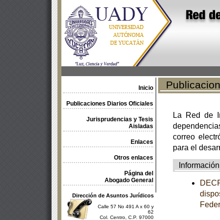
Publicacione
Inicio
Publicaciones Diarios Oficiales
La Red de In
Jurisprudencias y Tesis
dependencia
Aisladas
correo electr
Enlaces
para el desar
Otros enlaces
Información
Página del
Abogado General
DECRE
dispo
Dirección de Asuntos Jurídicos
Feder
Calle 57 No 491 A x 60 y
62
Col. Centro, C.P. 97000