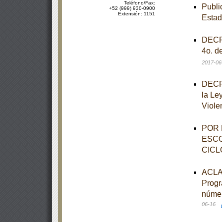
Teléfono/Fax:
Publi
+52 (999) 930-0900
Extensión: 1151
Esta
DECRE
4o. d
2017-06
DECRE
la Le
Viole
POR 
ESCO
CICL
ACLAR
Progr
númer
06-16