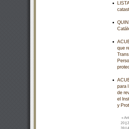
LISTA
catas
QUINT
Catál
ACUER
que r
Trans
Perso
prote
ACUER
para 
de re
el In
y Pro
« Ant
20
|
39
|