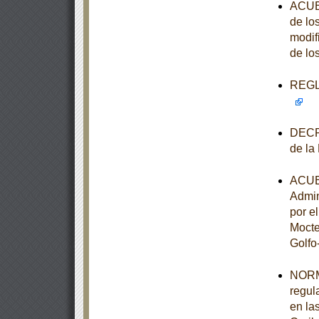
ACUER
de lo
modif
de lo
REGLA
DECRE
de la
ACUER
Admin
por e
Mocte
Golfo
NORM
regul
en la