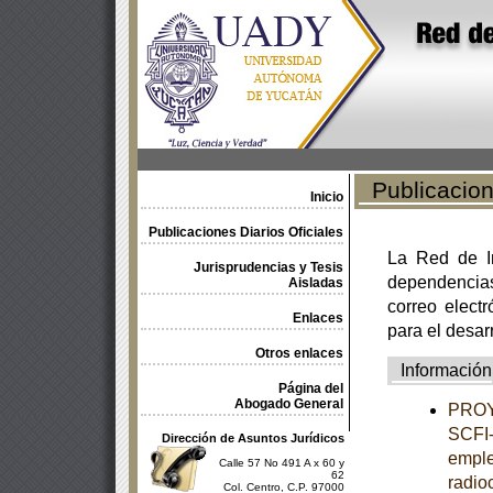
Publicacione
Inicio
Publicaciones Diarios Oficiales
La Red de In
Jurisprudencias y Tesis
dependencia
Aisladas
correo electr
Enlaces
para el desar
Otros enlaces
Información
Página del
Abogado General
PROY
SCFI-
Dirección de Asuntos Jurídicos
emple
Calle 57 No 491 A x 60 y
62
radio
Col. Centro, C.P. 97000