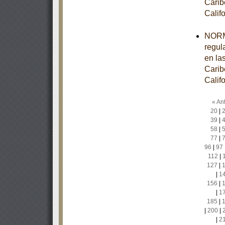
Carib
Calif
NORM
regul
en la
Carib
Calif
« Ant
20
|
39
|
58
|
77
|
96
|
97
112
|
127
|
|
1
156
|
|
1
185
|
|
200
|
|
2