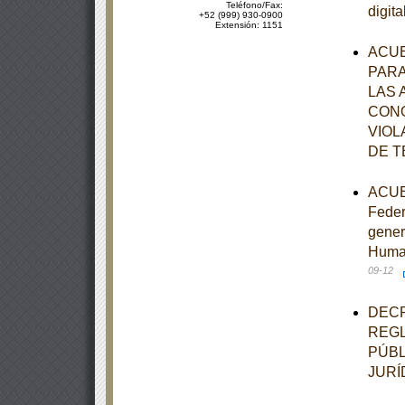
Teléfono/Fax:
digit
+52 (999) 930-0900
Extensión: 1151
ACUE
PARA
LAS 
CONO
VIOL
DE T
ACUER
Feder
gener
Human
09-12
DECR
REGL
PÚBL
JURÍ