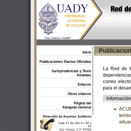
Publicacione
Inicio
Publicaciones Diarios Oficiales
La Red de In
Jurisprudencias y Tesis
dependencia
Aisladas
correo electr
Enlaces
para el desar
Otros enlaces
Información
Página del
Abogado General
ACUER
terri
Dirección de Asuntos Jurídicos
adua
Calle 57 No 491 A x 60 y
62
Col. Centro, C.P. 97000