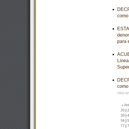
DECRE
como 
ESTAT
denom
para 
ACUER
Linea
Super
DECRE
como 
2022-02
« Ant
20
|
39
|
58
|
77
|