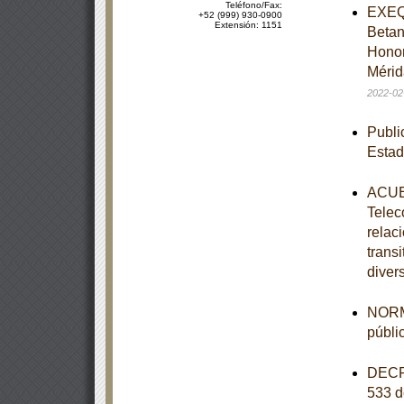
Teléfono/Fax:
EXEQU
+52 (999) 930-0900
Extensión: 1151
Betan
Honor
Mérid
2022-02
Publi
Estad
ACUER
Telec
relaci
trans
diver
NORM
públi
DECRE
533 d