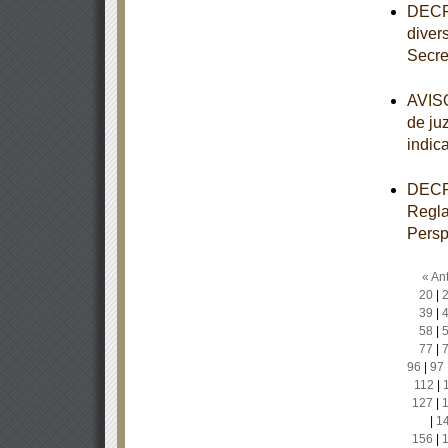
DECRE
diver
Secre
AVISO
de ju
indic
DECRE
Regla
Persp
« Ant
20
|
39
|
58
|
77
|
96
|
97
112
|
127
|
|
1
156
|