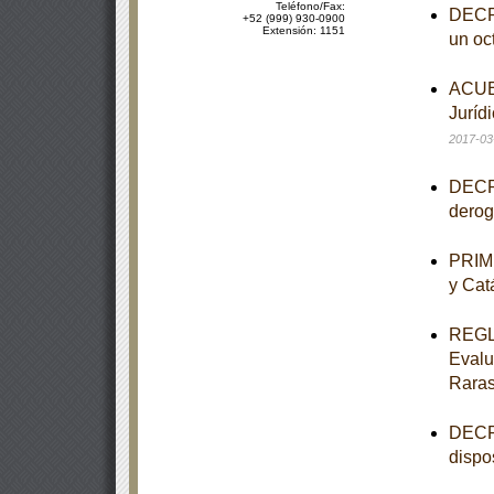
Teléfono/Fax:
DECRE
+52 (999) 930-0900
Extensión: 1151
un oct
ACUER
Jurídi
2017-03
DECRE
derog
PRIME
y Cat
REGLA
Evalu
Rara
DECRE
dispo