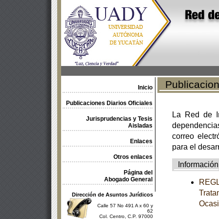
Publicacione
Inicio
Publicaciones Diarios Oficiales
La Red de In
Jurisprudencias y Tesis
dependencia
Aisladas
correo electr
Enlaces
para el desar
Otros enlaces
Información
Página del
Abogado General
REGLA
Trata
Dirección de Asuntos Jurídicos
Ocasi
Calle 57 No 491 A x 60 y
62
Col. Centro, C.P. 97000