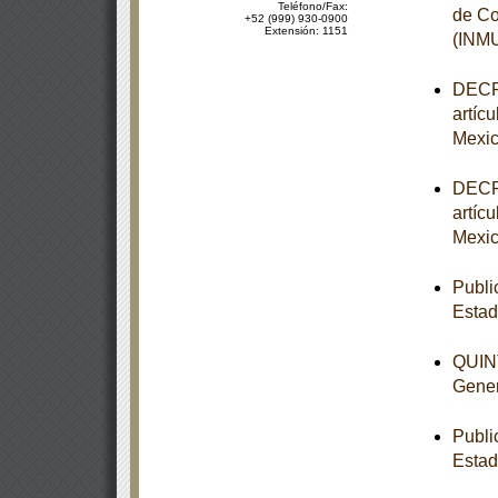
Teléfono/Fax:
de Co
+52 (999) 930-0900
Extensión: 1151
(INM
DECRE
artíc
Mexic
DECRE
artíc
Mexic
Publi
Esta
QUINT
Gener
Publi
Estad