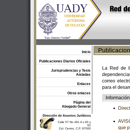
Publicacione
Inicio
Publicaciones Diarios Oficiales
La Red de In
Jurisprudencias y Tesis
dependencia
Aisladas
correo electr
Enlaces
para el desar
Otros enlaces
Información
Página del
Abogado General
Direc
Dirección de Asuntos Jurídicos
AVISO
Calle 57 No 491 A x 60 y
62
que p
Col. Centro, C.P. 97000