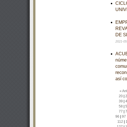
CICL
UNIV
EMPR
REVA
DE S
2021-05
ACUER
númer
comun
recono
así c
« Ant
20
|
39
|
58
|
77
|
96
|
97
112
|
127
|