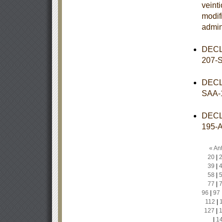
veint
modif
admin
DECL
207-
DECL
SAA-
DECL
195-
« Ant
20
|
39
|
58
|
77
|
96
|
97
112
|
127
|
|
1