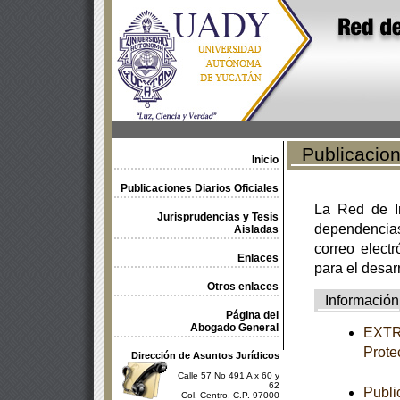
Publicacione
Inicio
Publicaciones Diarios Oficiales
La Red de In
Jurisprudencias y Tesis
dependencia
Aisladas
correo electr
Enlaces
para el desar
Otros enlaces
Información
Página del
Abogado General
EXTRA
Prote
Dirección de Asuntos Jurídicos
Calle 57 No 491 A x 60 y
62
Publi
Col. Centro, C.P. 97000