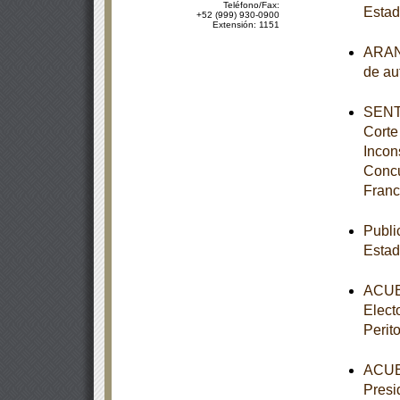
Teléfono/Fax:
Estad
+52 (999) 930-0900
Extensión: 1151
ARANC
de au
SENTE
Corte
Incon
Concu
Franc
Publi
Estad
ACUER
Elect
Perit
ACUER
Presi