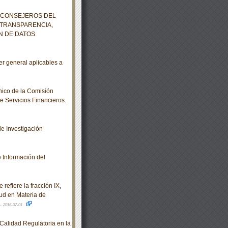
S CONSEJEROS DEL
 TRANSPARENCIA,
N DE DATOS
r general aplicables a
ico de la Comisión
e Servicios Financieros.
e Investigación
 Información del
refiere la fracción IX,
lud en Materia de
.
2016-07-01
alidad Regulatoria en la