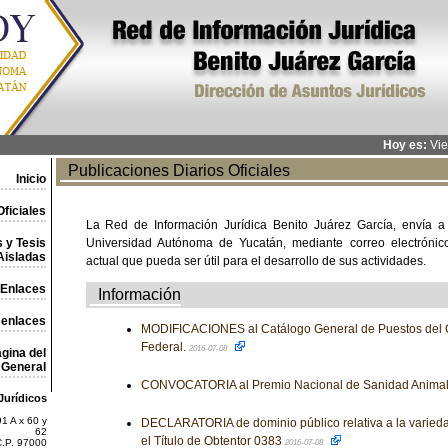
Hoy es:
Vie
Publicaciones Diarios Oficiales
Inicio
ficiales
La Red de Información Jurídica Benito Juárez García, envía a
 y Tesis
Universidad Autónoma de Yucatán, mediante correo electrónico,
Aisladas
actual que pueda ser útil para el desarrollo de sus actividades.
Enlaces
Información
 enlaces
MODIFICACIONES al Catálogo General de Puestos del C
Federal.
2016-07-08
gina del
General
CONVOCATORIA al Premio Nacional de Sanidad Animal
Jurídicos
1 A x 60 y
DECLARATORIA de dominio público relativa a la varieda
62
el Título de Obtentor 0383
C.P. 97000
2016-07-08