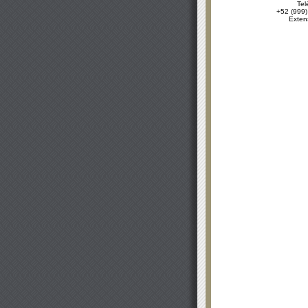
Tel
+52 (999)
Exten