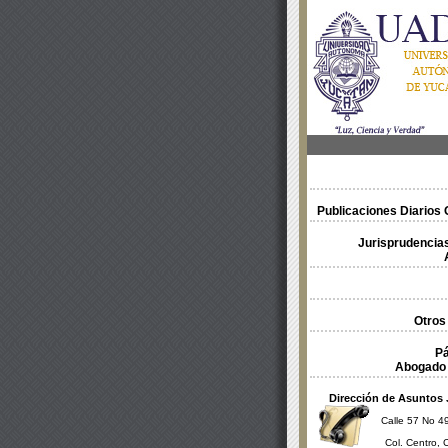
Publicaciones Diarios O
Jurisprudencias
Otros
Pá
Abogado 
Dirección de Asuntos 
Calle 57 No 49
Col. Centro, 