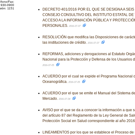
éfono/Fax:
 930-0900
sión: 1151
DECRETO 401/2016 POR EL QUE SE DESIGNA A SEI
CONSEJO CONSULTIVO DEL INSTITUTO ESTATAL DE
ACCESO A LA INFORMACIÓN PÚBLICA Y PROTECCIÓ
PERSONALES.
2016-07-07
RESOLUCIÓN que modifica las Disposiciones de carácte
las instituciones de crédito.
2016-07-07
REFORMAS, adiciones y derogaciones al Estatuto Orgán
Nacional para la Protección y Defensa de los Usuarios d
2016-07-05
ACUERDO por el cual se expide el Programa Nacional d
Oceanográfica.
2016-07-05
ACUERDO por el que se emite el Manual del Sistema de
Mercado.
2016-07-04
AVISO por el que se da a conocer la información a que se 
del artículo 87 del Reglamento de la Ley General de Sa
Protección Social en Salud correspondiente al año 2016
LINEAMIENTOS por los que se establece el Proceso de C