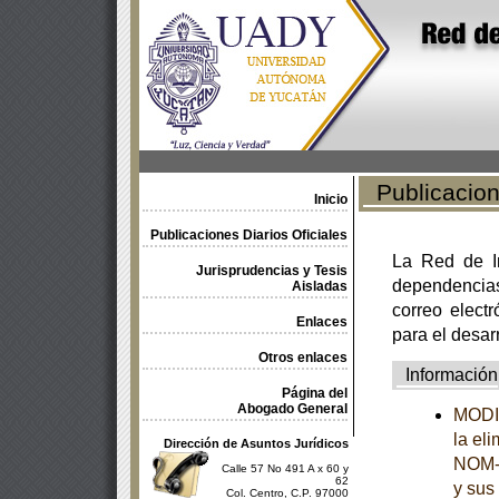
Publicacione
Inicio
Publicaciones Diarios Oficiales
La Red de In
Jurisprudencias y Tesis
dependencia
Aisladas
correo electr
Enlaces
para el desar
Otros enlaces
Información
Página del
Abogado General
MODIF
la el
Dirección de Asuntos Jurídicos
NOM-2
Calle 57 No 491 A x 60 y
62
y sus
Col. Centro, C.P. 97000