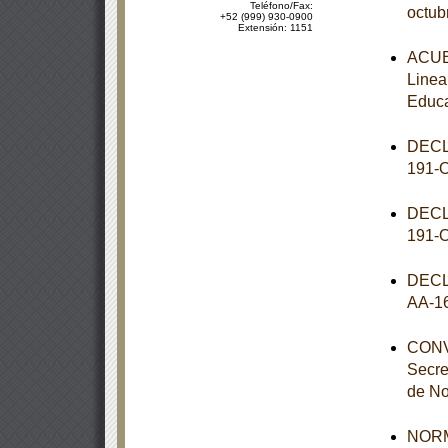
Teléfono/Fax:
octub
+52 (999) 930-0900
Extensión: 1151
ACUER
Linea
Educa
DECL
191-
DECL
191-
DECL
AA-1
CONVE
Secre
de No
NORM