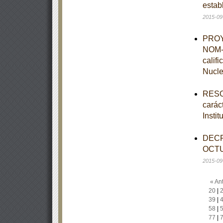
estab
2015-09
PROYE
NOM-0
calif
Nucle
RESOL
caráct
Insti
DECR
OCTU
2015-09
« Ant
20
|
39
|
58
|
77
|