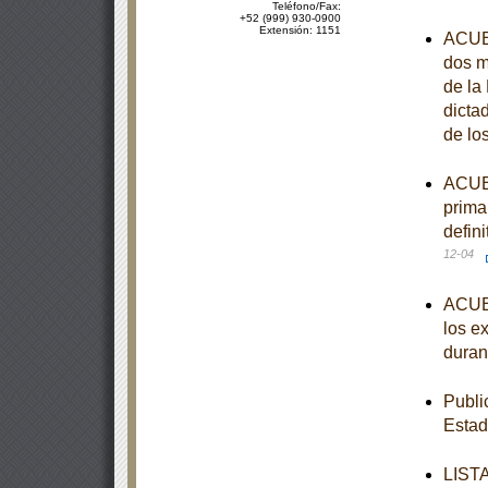
Teléfono/Fax:
+52 (999) 930-0900
Extensión: 1151
ACUER
dos m
de la
dicta
de lo
ACUER
prima
defin
12-04
ACUER
los e
duran
Publi
Estad
LISTA