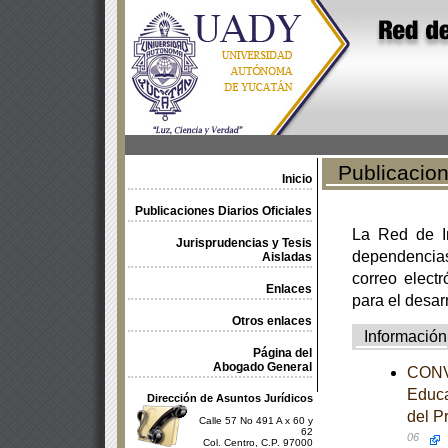
Publicacione
Inicio
Publicaciones Diarios Oficiales
La Red de In
Jurisprudencias y Tesis
dependencia
Aisladas
correo electr
Enlaces
para el desar
Otros enlaces
Información
Página del
Abogado General
CONVE
Educa
Dirección de Asuntos Jurídicos
del P
Calle 57 No 491 A x 60 y
62
06
Col. Centro, C.P. 97000