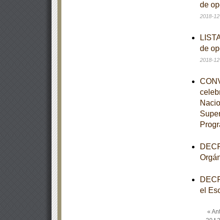
de op
2018-12
LISTA
de op
2018-12
CONVE
celeb
Nacio
Super
Progr
DECRE
Orgán
DECRE
el Es
« Ant