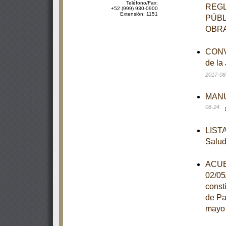
Teléfono/Fax:
REGL
+52 (999) 930-0900
Extensión: 1151
PÚBL
OBRA
CONVE
de la
2017-08
MANUA
08-24
LISTA
Salu
ACUER
02/05
const
de Pa
mayo