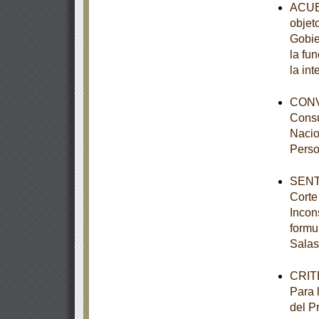
ACUER
objet
Gobie
la fu
la int
CONVO
Consu
Nacio
Perso
SENTE
Corte
Incon
formu
Salas
CRITE
Para 
del P