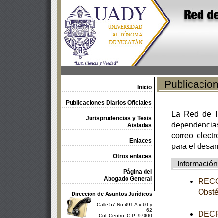
Publicacione
Inicio
Publicaciones Diarios Oficiales
La Red de In
Jurisprudencias y Tesis
dependencia
Aisladas
correo electr
Enlaces
para el desar
Otros enlaces
Información
Página del
Abogado General
RECOM
Obsté
Dirección de Asuntos Jurídicos
Calle 57 No 491 A x 60 y
62
DECR
Col. Centro, C.P. 97000