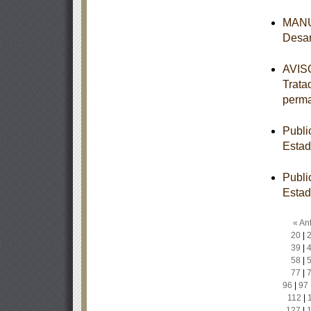
MANUA
Desar
AVISO
Trata
perm
Publi
Estad
Publi
Estad
« Ant
20
|
39
|
58
|
77
|
96
|
97
112
|
127
|