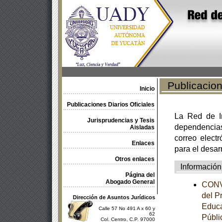
Publicacione
Inicio
Publicaciones Diarios Oficiales
La Red de In
Jurisprudencias y Tesis
dependencia
Aisladas
correo electr
Enlaces
para el desar
Otros enlaces
Información
Página del
Abogado General
CONVE
del P
Dirección de Asuntos Jurídicos
Educa
Calle 57 No 491 A x 60 y
62
Públi
Col. Centro, C.P. 97000