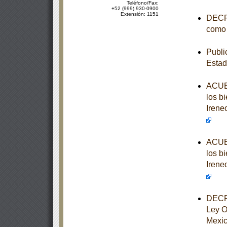
Teléfono/Fax:
+52 (999) 930-0900
Extensión: 1151
DECRE
como 
Publi
Estad
ACUER
los b
Irene
ACUER
los b
Irene
DECRE
Ley O
Mexi