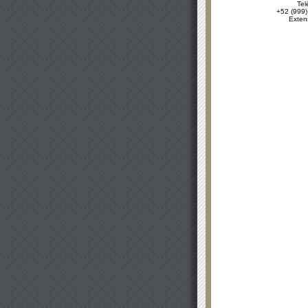
Tel
+52 (999)
Exten