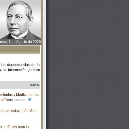
rnes, 7 de Agosto de 2026
 las dependencias de la
 la información jurídica
[Subir]
amientos y Medicamentos
tróficos.
2017-03-27
ona un octavo párrafo al
 Jurídicos para la