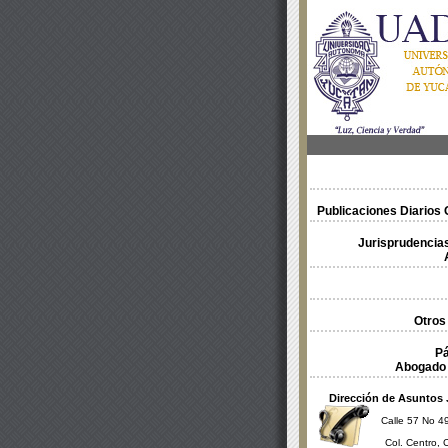
Publicaciones Diarios O
Jurisprudencias
Otros
Pá
Abogado 
Dirección de Asuntos 
Calle 57 No 49
Col. Centro, 