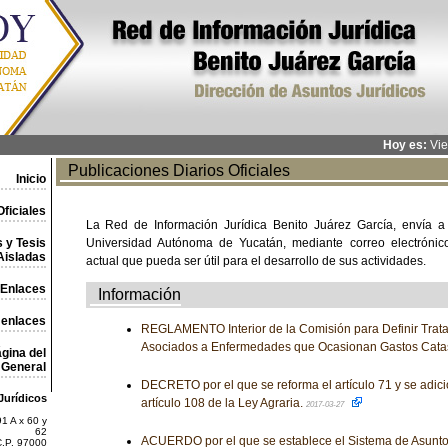
Hoy es:
Vie
Publicaciones Diarios Oficiales
Inicio
ficiales
La Red de Información Jurídica Benito Juárez García, envía a
 y Tesis
Universidad Autónoma de Yucatán, mediante correo electrónico,
Aisladas
actual que pueda ser útil para el desarrollo de sus actividades.
Enlaces
Información
 enlaces
REGLAMENTO Interior de la Comisión para Definir Trat
Asociados a Enfermedades que Ocasionan Gastos Catas
gina del
General
DECRETO por el que se reforma el artículo 71 y se adici
Jurídicos
artículo 108 de la Ley Agraria.
2017-03-27
1 A x 60 y
62
ACUERDO por el que se establece el Sistema de Asuntos
C.P. 97000