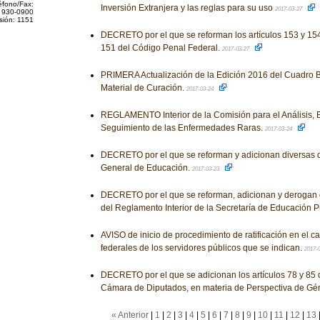
éfono/Fax:
Inversión Extranjera y las reglas para su uso
2017-03-27
 930-0900
sión: 1151
DECRETO por el que se reforman los artículos 153 y 154,
151 del Código Penal Federal.
2017-03-27
PRIMERA Actualización de la Edición 2016 del Cuadro B
Material de Curación.
2017-03-24
REGLAMENTO Interior de la Comisión para el Análisis, E
Seguimiento de las Enfermedades Raras.
2017-03-24
DECRETO por el que se reforman y adicionan diversas d
General de Educación.
2017-03-23
DECRETO por el que se reforman, adicionan y derogan 
del Reglamento Interior de la Secretaría de Educación P
AVISO de inicio de procedimiento de ratificación en el c
federales de los servidores públicos que se indican.
2017-
DECRETO por el que se adicionan los artículos 78 y 85 
Cámara de Diputados, en materia de Perspectiva de Gé
« Anterior
|
1
|
2
|
3
|
4
|
5
|
6
|
7
|
8
|
9
|
10
|
11
|
12
|
13