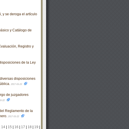
 y se deroga el artículo
ásico y Catálogo de
valuación, Registro y
isposiciones de la Ley
diversas disposiciones
ública.
2017-03-23
argo de juzgadores
03-22
del Reglamento de la
nero.
2017-03-22
|
14
|
15
|
16
|
17
|
18
|
19
|