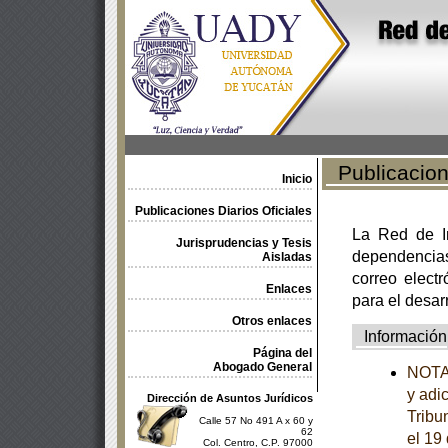
Publicacione
Inicio
Publicaciones Diarios Oficiales
La Red de In
Jurisprudencias y Tesis
dependencia
Aisladas
correo electr
Enlaces
para el desar
Otros enlaces
Información
Página del
Abogado General
NOTA 
y adi
Dirección de Asuntos Jurídicos
Tribu
Calle 57 No 491 A x 60 y
62
el 19
Col. Centro, C.P. 97000