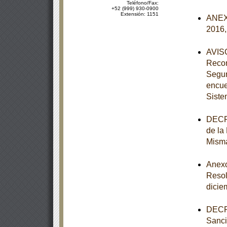
Teléfono/Fax:
+52 (999) 930-0900
Extensión: 1151
ANEXO
2016,
AVISO
Recom
Segur
encue
Siste
DECRE
de la
Mism
Anexos
Resol
dicie
DECRE
Sanci