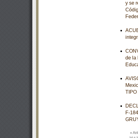
y se 
Códig
Feder
ACUER
integ
CONVE
de la
Educa
AVISO
Mexi
TIPO
DECL
F-18
GRU
« Ant