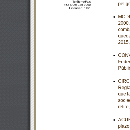
Teléfono/Fax:
pelig
+52 (999) 930-0900
Extensión: 1151
MODIF
2000,
comba
queda
2015,
CONVE
Feder
Públi
CIRCU
Regla
que la
socie
retiro
ACUER
plazo