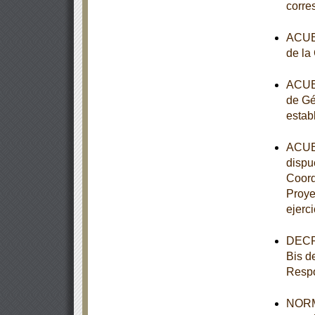
corre
ACUER
de la
ACUER
de Gé
estab
ACUER
dispue
Coord
Proye
ejerci
DECRE
Bis d
Respo
NORMA