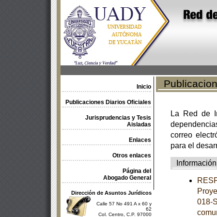
Publicacione
Inicio
Publicaciones Diarios Oficiales
La Red de In
Jurisprudencias y Tesis
dependencia
Aisladas
correo electr
Enlaces
para el desar
Otros enlaces
Información
Página del
Abogado General
RESPU
Proye
Dirección de Asuntos Jurídicos
018-S
Calle 57 No 491 A x 60 y
62
comun
Col. Centro, C.P. 97000