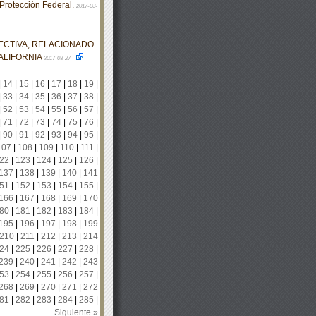
 Protección Federal.
2017-03-
ECTIVA, RELACIONADO
ALIFORNIA
2017-03-27
|
14
|
15
|
16
|
17
|
18
|
19
|
|
33
|
34
|
35
|
36
|
37
|
38
|
|
52
|
53
|
54
|
55
|
56
|
57
|
|
71
|
72
|
73
|
74
|
75
|
76
|
|
90
|
91
|
92
|
93
|
94
|
95
|
107
|
108
|
109
|
110
|
111
|
22
|
123
|
124
|
125
|
126
|
137
|
138
|
139
|
140
|
141
51
|
152
|
153
|
154
|
155
|
166
|
167
|
168
|
169
|
170
80
|
181
|
182
|
183
|
184
|
195
|
196
|
197
|
198
|
199
210
|
211
|
212
|
213
|
214
24
|
225
|
226
|
227
|
228
|
239
|
240
|
241
|
242
|
243
53
|
254
|
255
|
256
|
257
|
268
|
269
|
270
|
271
|
272
81
|
282
|
283
|
284
|
285
|
Siguiente »