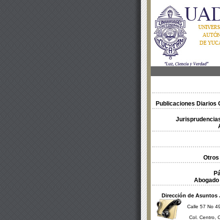
Publicaciones Diarios O
Jurisprudencias
Otros
Pá
Abogado 
Dirección de Asuntos 
Calle 57 No 49
Col. Centro, 