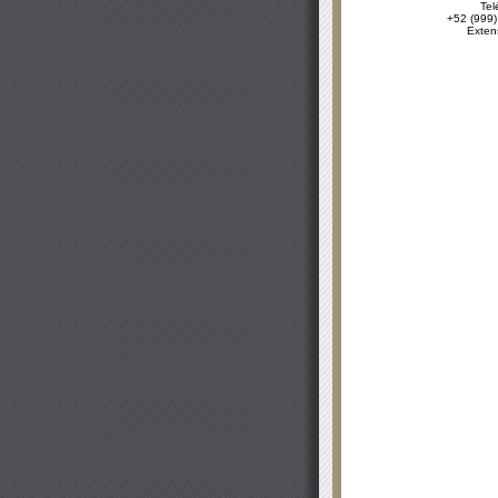
Tel
+52 (999)
Exten