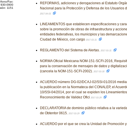
éfono/Fax:
REFORMAS, adiciones y derogaciones al Estatuto Orgán
 930-0900
sión: 1151
Nacional para la Protección y Defensa de los Usuarios d
2017-04-03
LINEAMIENTOS que establecen especificaciones y carac
sobre la promoción de obras de infraestructura y accione
entidades federativas, los municipios y las demarcaciones
Ciudad de México, con cargo
2017-03-31
REGLAMENTO del Sistema de Alertas.
2017-03-31
NORMA Oficial Mexicana NOM-151-SCFI-2016, Requisit
para la conservación de mensajes de datos y digitaliza
(cancela la NOM-151-SCFI-2002).
2017-03-30
ACUERDO número DG-02/DCAJ-02/SSI-01/2016 mediante
la publicación en la Normateca del CONALEP, el Acue
10/SSI-04/2014, por el cual se expiden los Lineamiento
Reconocimiento de Validez Ofici
2017-03-29
DECLARATORIA de dominio público relativa a la variedad
de Obtentor 0615.
2017-03-29
ACUERDO por el que se crea la Unidad de Promoción y