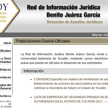
Hoy es:
Sáb
Publicaciones Diarios Oficiales
Inicio
ficiales
La Red de Información Jurídica Benito Juárez García, envía a
 y Tesis
Universidad Autónoma de Yucatán, mediante correo electrónico,
Aisladas
actual que pueda ser útil para el desarrollo de sus actividades.
Enlaces
Información
 enlaces
CONVENIO Específico en materia de ministración de sub
fortalecimiento de acciones de salud pública en las enti
gina del
celebran la Secretaría de Salud y el Estado de Yucatán.
General
Jurídicos
LISTA DE EMPRESAS DE SEGURIDAD PRIVADA VALI
AUTORIZADAS EN EL ESTADO DE YUCATÁN 2017.
1 A x 60 y
2017
62
C.P. 97000