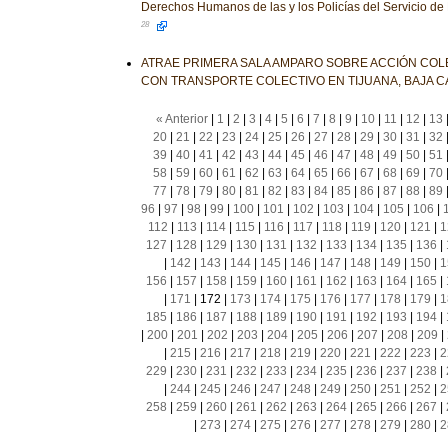
Derechos Humanos de las y los Policías del Servicio de
28
ATRAE PRIMERA SALA AMPARO SOBRE ACCIÓN COL
CON TRANSPORTE COLECTIVO EN TIJUANA, BAJA C
« Anterior
|
1
|
2
|
3
|
4
|
5
|
6
|
7
|
8
|
9
|
10
|
11
|
12
|
13
20
|
21
|
22
|
23
|
24
|
25
|
26
|
27
|
28
|
29
|
30
|
31
|
32
39
|
40
|
41
|
42
|
43
|
44
|
45
|
46
|
47
|
48
|
49
|
50
|
51
58
|
59
|
60
|
61
|
62
|
63
|
64
|
65
|
66
|
67
|
68
|
69
|
70
77
|
78
|
79
|
80
|
81
|
82
|
83
|
84
|
85
|
86
|
87
|
88
|
89
96
|
97
|
98
|
99
|
100
|
101
|
102
|
103
|
104
|
105
|
106
|
112
|
113
|
114
|
115
|
116
|
117
|
118
|
119
|
120
|
121
|
1
127
|
128
|
129
|
130
|
131
|
132
|
133
|
134
|
135
|
136
|
|
142
|
143
|
144
|
145
|
146
|
147
|
148
|
149
|
150
|
1
156
|
157
|
158
|
159
|
160
|
161
|
162
|
163
|
164
|
165
|
|
171
|
172
|
173
|
174
|
175
|
176
|
177
|
178
|
179
|
1
185
|
186
|
187
|
188
|
189
|
190
|
191
|
192
|
193
|
194
|
|
200
|
201
|
202
|
203
|
204
|
205
|
206
|
207
|
208
|
209
|
|
215
|
216
|
217
|
218
|
219
|
220
|
221
|
222
|
223
|
2
229
|
230
|
231
|
232
|
233
|
234
|
235
|
236
|
237
|
238
|
|
244
|
245
|
246
|
247
|
248
|
249
|
250
|
251
|
252
|
2
258
|
259
|
260
|
261
|
262
|
263
|
264
|
265
|
266
|
267
|
|
273
|
274
|
275
|
276
|
277
|
278
|
279
|
280
|
2