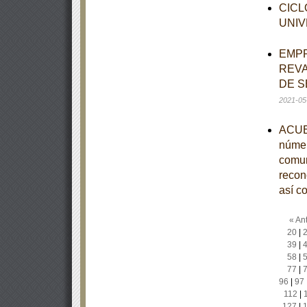
CICL
UNIV
EMPR
REVA
DE S
2021-05
ACUER
númer
comun
recono
así c
« Ant
20
|
39
|
58
|
77
|
96
|
97
112
|
127
|