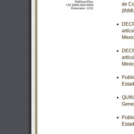
Teléfono/Fax:
de Co
+52 (999) 930-0900
Extensión: 1151
(INM
DECRE
artíc
Mexic
DECRE
artíc
Mexic
Publi
Esta
QUINT
Gener
Publi
Estad