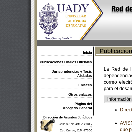
Publicacione
Inicio
Publicaciones Diarios Oficiales
La Red de In
Jurisprudencias y Tesis
dependencia
Aisladas
correo electr
Enlaces
para el desar
Otros enlaces
Información
Página del
Abogado General
Direc
Dirección de Asuntos Jurídicos
AVISO
Calle 57 No 491 A x 60 y
62
que p
Col. Centro, C.P. 97000