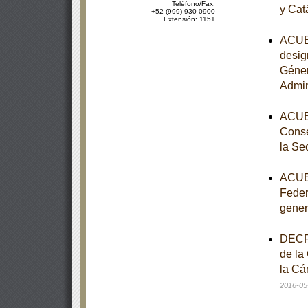
Teléfono/Fax:
y Cat
+52 (999) 930-0900
Extensión: 1151
ACUER
desig
Géner
Admin
ACUER
Conse
la Se
ACUER
Feder
gener
DECRE
de la
la Cá
2016-05