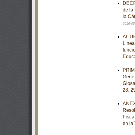
DECRE
de la
la Cá
2016-05
ACUER
Linea
funci
Educ
PRIME
Gener
Glosar
28, 2
ANEXO
Resol
Fisca
en la