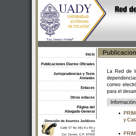
Publicacione
Inicio
Publicaciones Diarios Oficiales
La Red de In
Jurisprudencias y Tesis
dependencia
Aisladas
correo electr
Enlaces
para el desar
Otros enlaces
Información
Página del
Abogado General
PRIME
y Cat
Dirección de Asuntos Jurídicos
Calle 57 No 491 A x 60 y
62
PRIME
Col. Centro, C.P. 97000