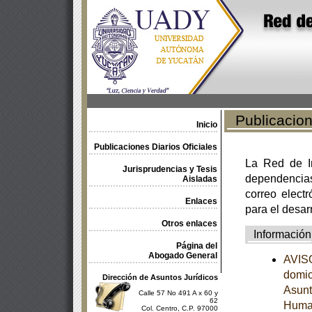
Publicacione
Inicio
Publicaciones Diarios Oficiales
La Red de In
Jurisprudencias y Tesis
dependencia
Aisladas
correo electr
Enlaces
para el desar
Otros enlaces
Información
Página del
Abogado General
AVISO
domic
Dirección de Asuntos Jurídicos
Asunt
Calle 57 No 491 A x 60 y
62
Human
Col. Centro, C.P. 97000