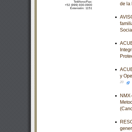
Teléfono/Fax:
de la
+52 (999) 930-0900
Extensión: 1151
AVISO
famili
Socia
ACUER
Integ
Prote
ACUER
y Ope
20
NMX-I
Metod
(Canc
RESOL
genera