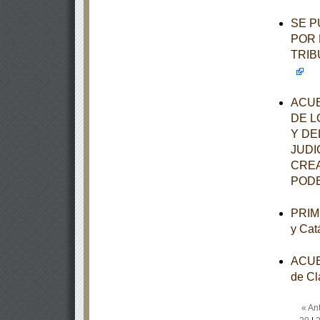
SE P
POR 
TRIB
ACUE
DE L
Y DE
JUDI
CREA
PODE
PRIME
y Cat
ACUER
de Cl
« Ant