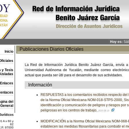
Hoy es:
Sáb
Publicaciones Diarios Oficiales
Inicio
ficiales
La Red de Información Jurídica Benito Juárez García, envía a
 y Tesis
Universidad Autónoma de Yucatán, mediante correo electrónico,
Aisladas
actual que pueda ser útil para el desarrollo de sus actividades.
Enlaces
Información
 enlaces
RESPUESTAS a los comentarios recibidos respecto del 
de la Norma Oficial Mexicana NOM-018-STPS-2000, Sis
gina del
identificación y comunicación de peligros y riesgos por 
General
peligrosas en los centros de trabajo,
2015-08-19
Jurídicos
MODIFICACIÓN a la Norma Oficial Mexicana NOM-068-FI
1 A x 60 y
62
establecen las medidas fitosanitarias para combatir el m
C.P. 97000