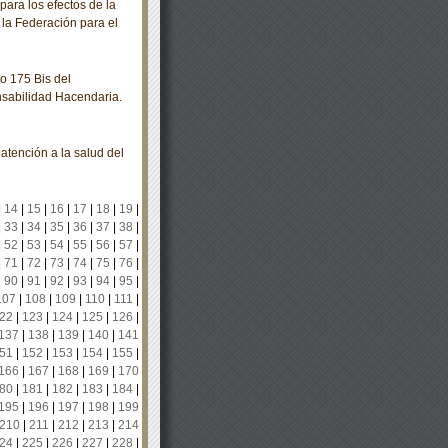
para los efectos de la
la Federación para el
o 175 Bis del
sabilidad Hacendaria.
ención a la salud del
|
14
|
15
|
16
|
17
|
18
|
19
|
|
33
|
34
|
35
|
36
|
37
|
38
|
|
52
|
53
|
54
|
55
|
56
|
57
|
|
71
|
72
|
73
|
74
|
75
|
76
|
|
90
|
91
|
92
|
93
|
94
|
95
|
107
|
108
|
109
|
110
|
111
|
22
|
123
|
124
|
125
|
126
|
137
|
138
|
139
|
140
|
141
51
|
152
|
153
|
154
|
155
|
166
|
167
|
168
|
169
|
170
80
|
181
|
182
|
183
|
184
|
195
|
196
|
197
|
198
|
199
210
|
211
|
212
|
213
|
214
24
|
225
|
226
|
227
|
228
|