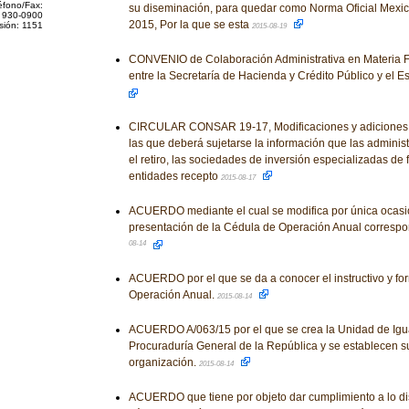
éfono/Fax:
su diseminación, para quedar como Norma Oficial Mex
 930-0900
2015, Por la que se esta
sión: 1151
2015-08-19
CONVENIO de Colaboración Administrativa en Materia Fi
entre la Secretaría de Hacienda y Crédito Público y el 
CIRCULAR CONSAR 19-17, Modificaciones y adiciones a
las que deberá sujetarse la información que las adminis
el retiro, las sociedades de inversión especializadas de f
entidades recepto
2015-08-17
ACUERDO mediante el cual se modifica por única ocasió
presentación de la Cédula de Operación Anual correspo
08-14
ACUERDO por el que se da a conocer el instructivo y fo
Operación Anual.
2015-08-14
ACUERDO A/063/15 por el que se crea la Unidad de Igu
Procuraduría General de la República y se establecen su
organización.
2015-08-14
ACUERDO que tiene por objeto dar cumplimiento a lo dis