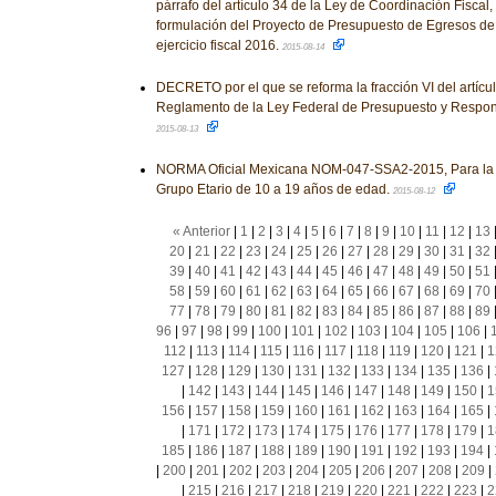
párrafo del artículo 34 de la Ley de Coordinación Fiscal, 
formulación del Proyecto de Presupuesto de Egresos de 
ejercicio fiscal 2016.
2015-08-14
DECRETO por el que se reforma la fracción VI del artícul
Reglamento de la Ley Federal de Presupuesto y Respon
2015-08-13
NORMA Oficial Mexicana NOM-047-SSA2-2015, Para la at
Grupo Etario de 10 a 19 años de edad.
2015-08-12
« Anterior
|
1
|
2
|
3
|
4
|
5
|
6
|
7
|
8
|
9
|
10
|
11
|
12
|
13
20
|
21
|
22
|
23
|
24
|
25
|
26
|
27
|
28
|
29
|
30
|
31
|
32
39
|
40
|
41
|
42
|
43
|
44
|
45
|
46
|
47
|
48
|
49
|
50
|
51
58
|
59
|
60
|
61
|
62
|
63
|
64
|
65
|
66
|
67
|
68
|
69
|
70
77
|
78
|
79
|
80
|
81
|
82
|
83
|
84
|
85
|
86
|
87
|
88
|
89
96
|
97
|
98
|
99
|
100
|
101
|
102
|
103
|
104
|
105
|
106
|
112
|
113
|
114
|
115
|
116
|
117
|
118
|
119
|
120
|
121
|
1
127
|
128
|
129
|
130
|
131
|
132
|
133
|
134
|
135
|
136
|
|
142
|
143
|
144
|
145
|
146
|
147
|
148
|
149
|
150
|
1
156
|
157
|
158
|
159
|
160
|
161
|
162
|
163
|
164
|
165
|
|
171
|
172
|
173
|
174
|
175
|
176
|
177
|
178
|
179
|
1
185
|
186
|
187
|
188
|
189
|
190
|
191
|
192
|
193
|
194
|
|
200
|
201
|
202
|
203
|
204
|
205
|
206
|
207
|
208
|
209
|
|
215
|
216
|
217
|
218
|
219
|
220
|
221
|
222
|
223
|
2