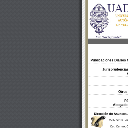
Publicaciones Diarios O
Jurisprudencias
Otros
Pá
Abogado 
Dirección de Asuntos 
Calle 57 No 49
Col. Centro, 