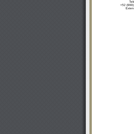
Tel
+52 (999)
Exten