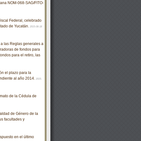
icana NOM-068-SAG/FITO-
scal Federal, celebrado
Estado de Yucatán.
2015-08-18
 las Reglas generales a
tradoras de fondos para
ondos para el retiro, las
n el plazo para la
ndiente al año 2014.
2015-
rmato de la Cédula de
aldad de Género de la
s facultades y
puesto en el último