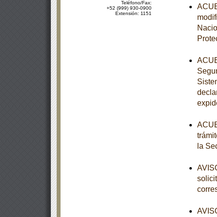
Teléfono/Fax:
ACUER
+52 (999) 930-0900
Extensión: 1151
modifi
Nacio
Prote
ACUER
Segun
Siste
decla
expid
ACUER
trámi
la Se
AVISO
solic
corre
AVISO