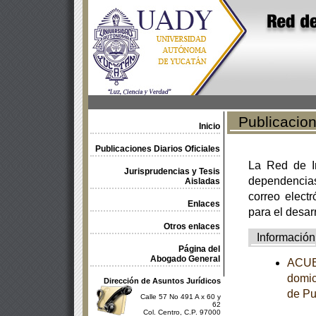
Publicacione
Inicio
Publicaciones Diarios Oficiales
La Red de In
Jurisprudencias y Tesis
dependencia
Aisladas
correo electr
Enlaces
para el desar
Otros enlaces
Información
Página del
Abogado General
ACUER
domic
Dirección de Asuntos Jurídicos
de Pu
Calle 57 No 491 A x 60 y
62
Col. Centro, C.P. 97000