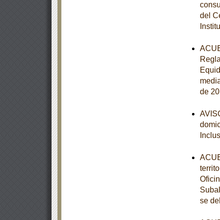
consu
del C
Instit
ACUER
Regla
Equid
media
de 20
AVISO
domici
Inclu
ACUER
terri
Ofici
Subal
se de