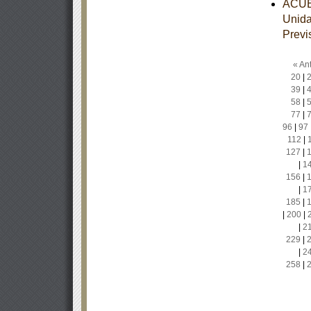
ACUER
Unida
Previ
« Ant
20
|
39
|
58
|
77
|
96
|
97
112
|
127
|
|
1
156
|
|
1
185
|
|
200
|
|
2
229
|
|
2
258
|