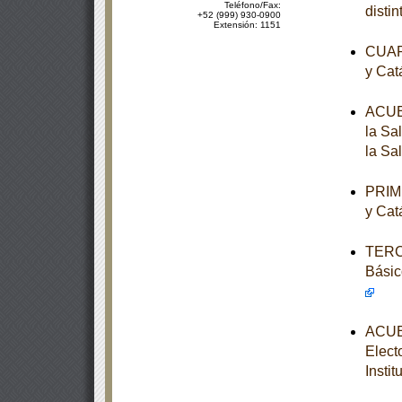
Teléfono/Fax:
disti
+52 (999) 930-0900
Extensión: 1151
CUART
y Cat
ACUER
la Sa
la Sa
PRIME
y Cat
TERCE
Básic
ACUER
Elect
Instit