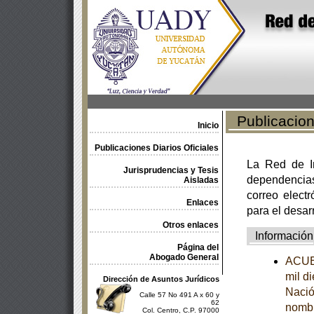
Publicacione
Inicio
Publicaciones Diarios Oficiales
La Red de In
Jurisprudencias y Tesis
dependencia
Aisladas
correo electr
Enlaces
para el desar
Otros enlaces
Información
Página del
Abogado General
ACUER
mil d
Dirección de Asuntos Jurídicos
Nació
Calle 57 No 491 A x 60 y
62
nombr
Col. Centro, C.P. 97000