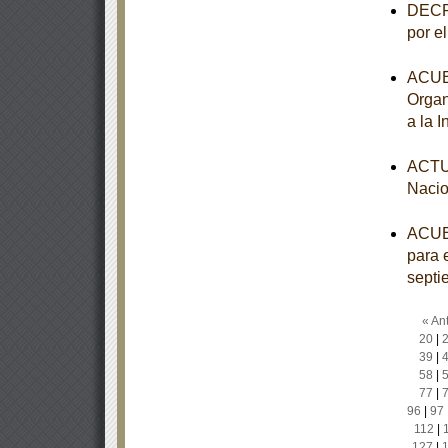
DECRE
por e
ACUER
Organ
a la 
ACTUA
Nacio
ACUER
para e
septi
« Ant
20
|
39
|
58
|
77
|
96
|
97
112
|
127
|