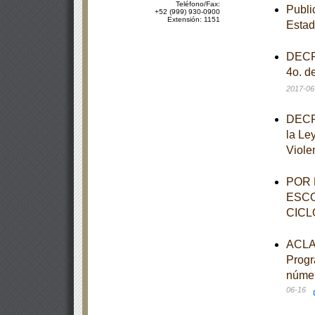
Teléfono/Fax:
Publi
+52 (999) 930-0900
Extensión: 1151
Esta
DECRE
4o. d
2017-06
DECRE
la Le
Viole
POR 
ESCO
CICL
ACLAR
Progr
númer
06-16