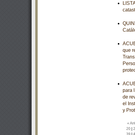
LISTA
catas
QUINT
Catál
ACUER
que r
Trans
Perso
prote
ACUER
para 
de re
el In
y Pro
« Ant
20
|
39
|