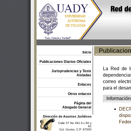
Publicacione
Inicio
Publicaciones Diarios Oficiales
La Red de In
Jurisprudencias y Tesis
dependencia
Aisladas
correo electr
Enlaces
para el desar
Otros enlaces
Información
Página del
Abogado General
DECRE
dispo
Dirección de Asuntos Jurídicos
Feder
Calle 57 No 491 A x 60 y
62
Col. Centro, C.P. 97000