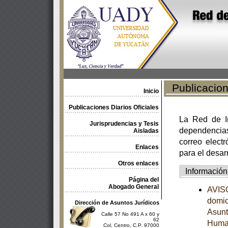
Publicacione
Inicio
Publicaciones Diarios Oficiales
La Red de In
Jurisprudencias y Tesis
dependencia
Aisladas
correo electr
Enlaces
para el desar
Otros enlaces
Información
Página del
Abogado General
AVISO
domic
Dirección de Asuntos Jurídicos
Asunt
Calle 57 No 491 A x 60 y
62
Human
Col. Centro, C.P. 97000