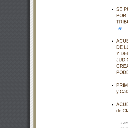
SE P
POR 
TRIB
ACUE
DE L
Y DE
JUDI
CREA
PODE
PRIME
y Cat
ACUER
de Cl
« Ant