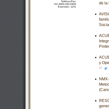
Teléfono/Fax:
de la
+52 (999) 930-0900
Extensión: 1151
AVISO
famili
Socia
ACUER
Integ
Prote
ACUER
y Ope
20
NMX-I
Metod
(Canc
RESOL
genera