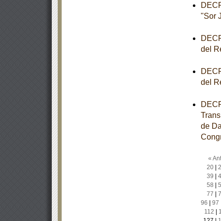
DECRE
"Sor 
DECRE
del R
DECRE
del R
DECRE
Trans
de Da
Congr
« Ant
20
|
39
|
58
|
77
|
96
|
97
112
|
127
|