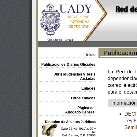
Publicacione
Inicio
Publicaciones Diarios Oficiales
La Red de In
Jurisprudencias y Tesis
dependencia
Aisladas
correo electr
Enlaces
para el desar
Otros enlaces
Información
Página del
Abogado General
DECRE
Ley F
Dirección de Asuntos Jurídicos
Semil
Calle 57 No 491 A x 60 y
62
Col. Centro, C.P. 97000