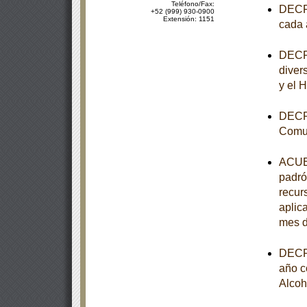
Teléfono/Fax:
DECRE
+52 (999) 930-0900
Extensión: 1151
cada 
DECRE
diver
y el 
DECRE
Comun
ACUER
padró
recur
aplica
mes d
DECRE
año c
Alcoh