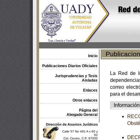
Publicacione
Inicio
Publicaciones Diarios Oficiales
La Red de In
Jurisprudencias y Tesis
dependencia
Aisladas
correo electr
Enlaces
para el desar
Otros enlaces
Información
Página del
Abogado General
RECOM
Obsté
Dirección de Asuntos Jurídicos
Calle 57 No 491 A x 60 y
62
DECR
Col. Centro, C.P. 97000