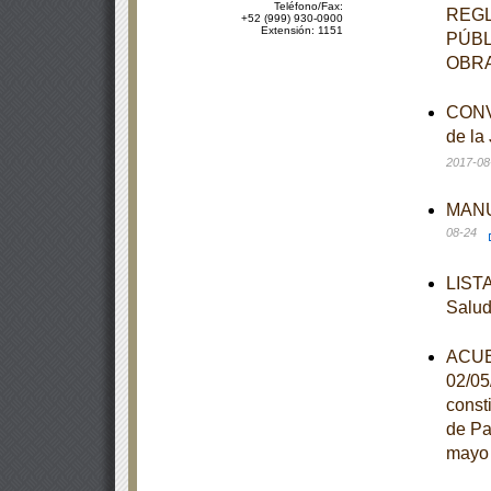
Teléfono/Fax:
REGL
+52 (999) 930-0900
Extensión: 1151
PÚBL
OBRA
CONVE
de la
2017-08
MANUA
08-24
LISTA
Salu
ACUER
02/05
const
de Pa
mayo