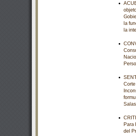
ACUER
objet
Gobie
la fu
la int
CONVO
Consu
Nacio
Perso
SENTE
Corte
Incon
formu
Salas
CRITE
Para 
del P