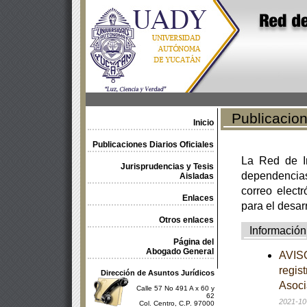
Publicacione
Inicio
Publicaciones Diarios Oficiales
La Red de In
Jurisprudencias y Tesis
dependencia
Aisladas
correo electr
Enlaces
para el desar
Otros enlaces
Información
Página del
Abogado General
AVISO
regis
Dirección de Asuntos Jurídicos
Asoci
Calle 57 No 491 A x 60 y
62
2021-10
Col. Centro, C.P. 97000