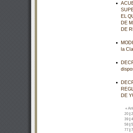
ACUE
SUPE
EL Q
DE M
DE R
MODIF
la Cl
DECRE
dispo
DECR
REGL
DE Y
« Ant
20
|
39
|
58
|
77
|