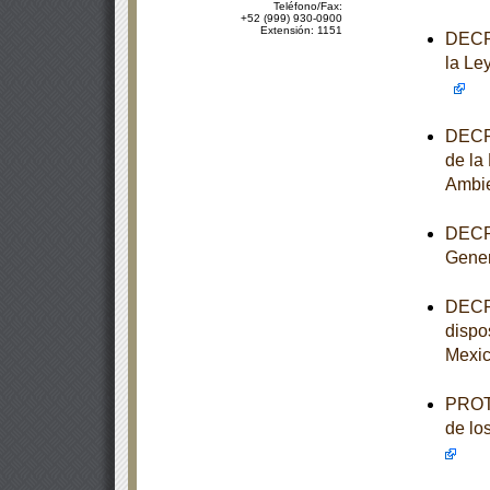
Teléfono/Fax:
+52 (999) 930-0900
Extensión: 1151
DECRE
la Le
DECRE
de la
Ambi
DECRE
Gener
DECRE
dispo
Mexi
PROTO
de lo