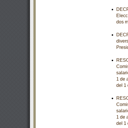
DECRE
Elecc
dos m
DECRE
diver
Presi
RESOL
Comis
salar
1 de a
del 1
RESOL
Comis
salar
1 de a
del 1