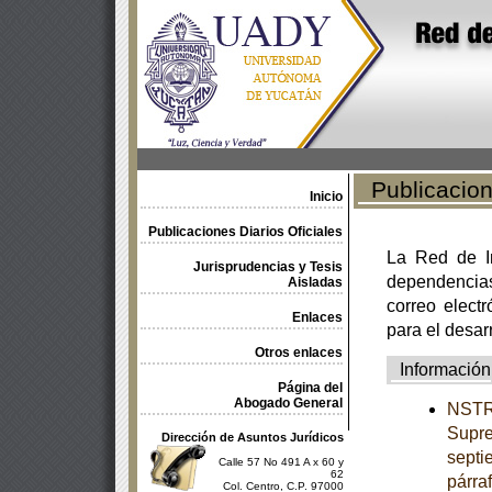
Publicacione
Inicio
Publicaciones Diarios Oficiales
La Red de In
Jurisprudencias y Tesis
dependencia
Aisladas
correo electr
Enlaces
para el desar
Otros enlaces
Información
Página del
Abogado General
NSTRU
Supre
Dirección de Asuntos Jurídicos
septi
Calle 57 No 491 A x 60 y
62
párra
Col. Centro, C.P. 97000