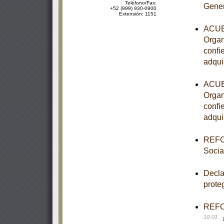
Teléfono/Fax:
Gener
+52 (999) 930-0900
Extensión: 1151
ACUER
Organ
confi
adqui
ACUER
Organ
confi
adqui
REFOR
Socia
Decla
prote
REFOR
10-01