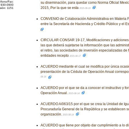
éfono/Fax:
su diseminación, para quedar como Norma Oficial Mex
 930-0900
2015, Por la que se esta
sión: 1151
2015-08-19
CONVENIO de Colaboración Administrativa en Materia Fi
entre la Secretaría de Hacienda y Crédito Público y el 
CIRCULAR CONSAR 19-17, Modificaciones y adiciones a
las que deberá sujetarse la información que las adminis
el retiro, las sociedades de inversión especializadas de f
entidades recepto
2015-08-17
ACUERDO mediante el cual se modifica por única ocasió
presentación de la Cédula de Operación Anual correspo
08-14
ACUERDO por el que se da a conocer el instructivo y fo
Operación Anual.
2015-08-14
ACUERDO A/063/15 por el que se crea la Unidad de Igu
Procuraduría General de la República y se establecen su
organización.
2015-08-14
ACUERDO que tiene por objeto dar cumplimiento a lo dis