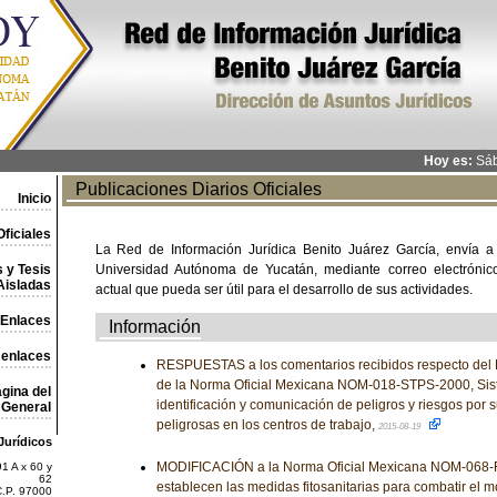
Hoy es:
Sáb
Publicaciones Diarios Oficiales
Inicio
ficiales
La Red de Información Jurídica Benito Juárez García, envía a
 y Tesis
Universidad Autónoma de Yucatán, mediante correo electrónico,
Aisladas
actual que pueda ser útil para el desarrollo de sus actividades.
Enlaces
Información
 enlaces
RESPUESTAS a los comentarios recibidos respecto del 
de la Norma Oficial Mexicana NOM-018-STPS-2000, Sis
gina del
identificación y comunicación de peligros y riesgos por 
General
peligrosas en los centros de trabajo,
2015-08-19
Jurídicos
MODIFICACIÓN a la Norma Oficial Mexicana NOM-068-FI
1 A x 60 y
62
establecen las medidas fitosanitarias para combatir el m
C.P. 97000