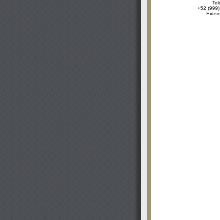
Tel
+52 (999)
Exten