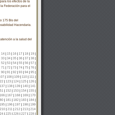
para los efectos de la
la Federación para el
o 175 Bis del
sabilidad Hacendaria.
ención a la salud del
|
14
|
15
|
16
|
17
|
18
|
19
|
|
33
|
34
|
35
|
36
|
37
|
38
|
|
52
|
53
|
54
|
55
|
56
|
57
|
|
71
|
72
|
73
|
74
|
75
|
76
|
|
90
|
91
|
92
|
93
|
94
|
95
|
107
|
108
|
109
|
110
|
111
|
22
|
123
|
124
|
125
|
126
|
137
|
138
|
139
|
140
|
141
51
|
152
|
153
|
154
|
155
|
166
|
167
|
168
|
169
|
170
80
|
181
|
182
|
183
|
184
|
195
|
196
|
197
|
198
|
199
210
|
211
|
212
|
213
|
214
24
|
225
|
226
|
227
|
228
|