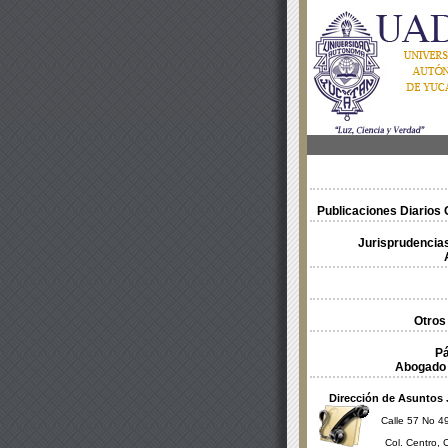
Publicaciones Diarios O
Jurisprudencias
Otros
Pá
Abogado 
Dirección de Asuntos 
Calle 57 No 49
Col. Centro, 