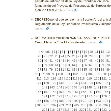
párrafo del artículo 34 de la Ley de Coordinación Fiscal, 
formulación del Proyecto de Presupuesto de Egresos de 
ejercicio fiscal 2016.
2015-08-14
DECRETO por el que se reforma la fracción VI del artícul
Reglamento de la Ley Federal de Presupuesto y Respon
2015-08-13
NORMA Oficial Mexicana NOM-047-SSA2-2015, Para la at
Grupo Etario de 10 a 19 años de edad.
2015-08-12
« Anterior
|
1
|
2
|
3
|
4
|
5
|
6
|
7
|
8
|
9
|
10
|
11
|
12
|
13
20
|
21
|
22
|
23
|
24
|
25
|
26
|
27
|
28
|
29
|
30
|
31
|
32
39
|
40
|
41
|
42
|
43
|
44
|
45
|
46
|
47
|
48
|
49
|
50
|
51
58
|
59
|
60
|
61
|
62
|
63
|
64
|
65
|
66
|
67
|
68
|
69
|
70
77
|
78
|
79
|
80
|
81
|
82
|
83
|
84
|
85
|
86
|
87
|
88
|
89
96
|
97
|
98
|
99
|
100
|
101
|
102
|
103
|
104
|
105
|
106
|
112
|
113
|
114
|
115
|
116
|
117
|
118
|
119
|
120
|
121
|
1
127
|
128
|
129
|
130
|
131
|
132
|
133
|
134
|
135
|
136
|
|
142
|
143
|
144
|
145
|
146
|
147
|
148
|
149
|
150
|
1
156
|
157
|
158
|
159
|
160
|
161
|
162
|
163
|
164
|
165
|
|
171
|
172
|
173
|
174
|
175
|
176
|
177
|
178
|
179
|
1
185
|
186
|
187
|
188
|
189
|
190
|
191
|
192
|
193
|
194
|
|
200
|
201
|
202
|
203
|
204
|
205
|
206
|
207
|
208
|
209
|
|
215
|
216
|
217
|
218
|
219
|
220
|
221
|
222
|
223
|
2