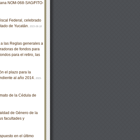
icana NOM-068-SAG/FITO-
scal Federal, celebrado
Estado de Yucatán.
2015-08-18
 las Reglas generales a
tradoras de fondos para
ondos para el retiro, las
n el plazo para la
ndiente al año 2014.
2015-
rmato de la Cédula de
aldad de Género de la
s facultades y
puesto en el último