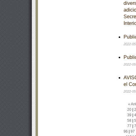
diver
adici
Secre
Interi
Publi
2022-05
Publi
2022-05
AVISO
el Co
2022-05
« Ant
20
|
39
|
58
|
77
|
96
|
97