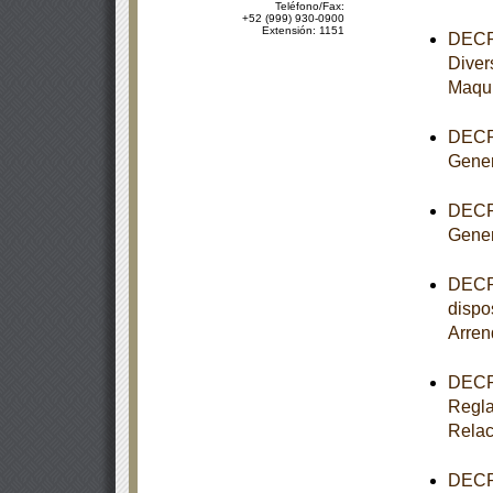
Teléfono/Fax:
+52 (999) 930-0900
Extensión: 1151
DECRE
Diver
Maqui
DECRE
Gener
DECRE
Gener
DECRE
dispo
Arren
DECRE
Regla
Relac
DECRE