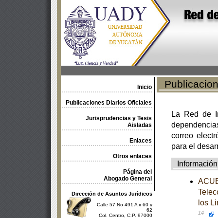
Publicacione
Inicio
Publicaciones Diarios Oficiales
La Red de In
Jurisprudencias y Tesis
dependencia
Aisladas
correo electr
Enlaces
para el desar
Otros enlaces
Información
Página del
Abogado General
ACUER
Telec
Dirección de Asuntos Jurídicos
los L
Calle 57 No 491 A x 60 y
62
14
Col. Centro, C.P. 97000