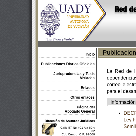
Publicacione
Inicio
Publicaciones Diarios Oficiales
La Red de In
Jurisprudencias y Tesis
dependencia
Aisladas
correo electr
Enlaces
para el desar
Otros enlaces
Información
Página del
Abogado General
DECRE
Ley F
Dirección de Asuntos Jurídicos
Semil
Calle 57 No 491 A x 60 y
62
Col. Centro, C.P. 97000