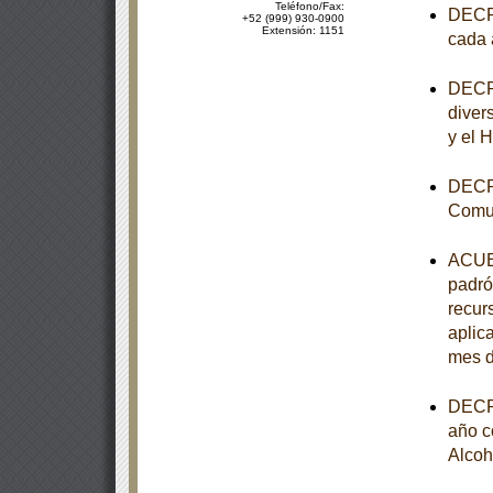
Teléfono/Fax:
DECRE
+52 (999) 930-0900
Extensión: 1151
cada 
DECRE
diver
y el 
DECRE
Comun
ACUER
padró
recur
aplica
mes d
DECRE
año c
Alcoh