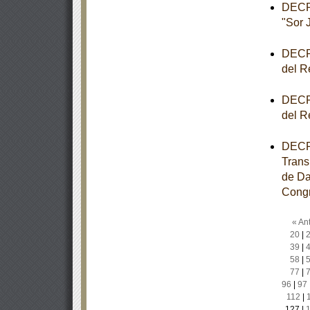
DECRE
"Sor 
DECRE
del R
DECRE
del R
DECRE
Trans
de Da
Congr
« Ant
20
|
39
|
58
|
77
|
96
|
97
112
|
127
|