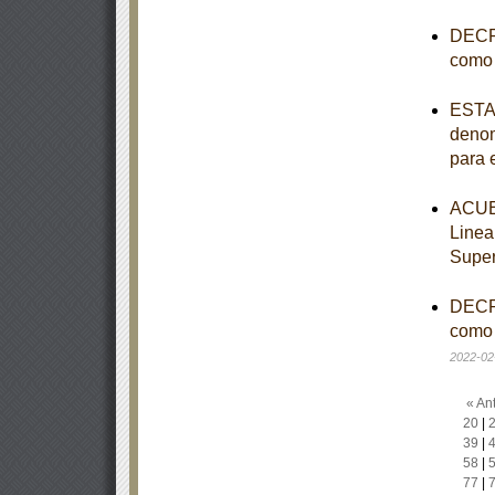
DECRE
como 
ESTAT
denom
para 
ACUER
Linea
Super
DECRE
como 
2022-02
« Ant
20
|
39
|
58
|
77
|