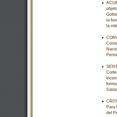
ACUER
objet
Gobie
la fu
la int
CONVO
Consu
Nacio
Perso
SENTE
Corte
Incon
formu
Salas
CRITE
Para 
del P