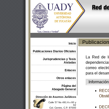
Publicacione
Inicio
Publicaciones Diarios Oficiales
La Red de In
Jurisprudencias y Tesis
dependencia
Aisladas
correo electr
Enlaces
para el desar
Otros enlaces
Información
Página del
Abogado General
RECOM
Obsté
Dirección de Asuntos Jurídicos
Calle 57 No 491 A x 60 y
62
DECR
Col. Centro, C.P. 97000