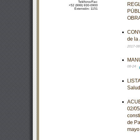
Teléfono/Fax:
REGL
+52 (999) 930-0900
Extensión: 1151
PÚBL
OBRA
CONVE
de la
2017-08
MANUA
08-24
LISTA
Salu
ACUER
02/05
const
de Pa
mayo