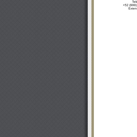
Tel
+52 (999)
Exten