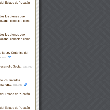
o del Estado de Yucatán
dos los bienes que
 Lozano, conocido como
dos los bienes que
 Lozano, conocido como
e la Ley Orgánica del
8-10-05
sarrollo Social.
2018-10-03
de los Tratados
ermanente.
2018-10-03
o del Estado de Yucatán
o del Estado de Yucatán