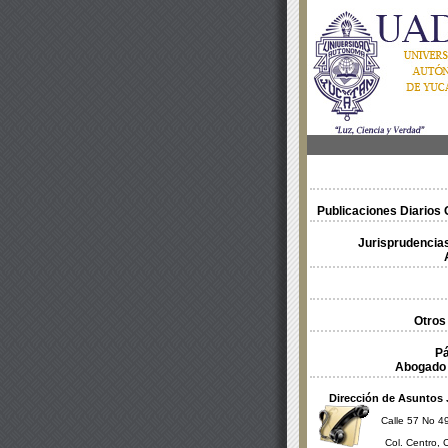
Publicaciones Diarios O
Jurisprudencias
Otros
Pá
Abogado 
Dirección de Asuntos 
Calle 57 No 49
Col. Centro, 