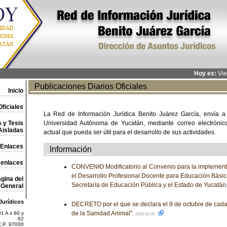
Hoy es:
Vie
Publicaciones Diarios Oficiales
Inicio
ficiales
La Red de Información Jurídica Benito Juárez García, envía a
 y Tesis
Universidad Autónoma de Yucatán, mediante correo electrónico,
Aisladas
actual que pueda ser útil para el desarrollo de sus actividades.
Enlaces
Información
 enlaces
CONVENIO Modificatorio al Convenio para la implement
el Desarrollo Profesional Docente para Educación Básic
gina del
Secretaría de Educación Pública y el Estado de Yucatán
General
Jurídicos
DECRETO por el que se declara el 9 de octubre de cad
de la Sanidad Animal".
1 A x 60 y
2018-10-09
62
C.P. 97000