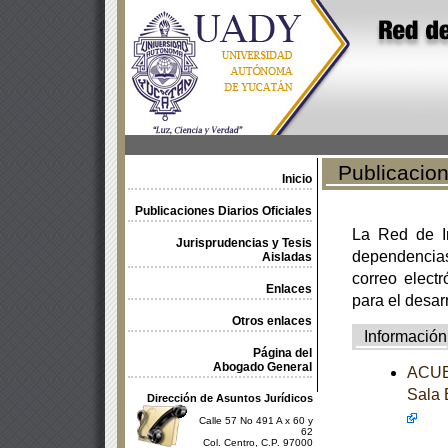
Publicacione
Inicio
Publicaciones Diarios Oficiales
La Red de In
Jurisprudencias y Tesis
dependencia
Aisladas
correo electr
Enlaces
para el desar
Otros enlaces
Información
Página del
Abogado General
ACUER
Sala 
Dirección de Asuntos Jurídicos
Calle 57 No 491 A x 60 y
62
Col. Centro, C.P. 97000