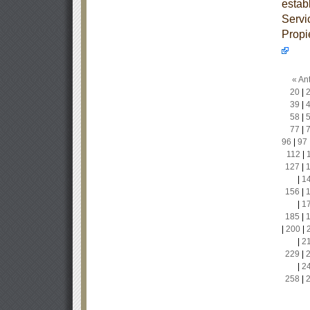
estab
Servi
Propi
« Ant
20
|
39
|
58
|
77
|
96
|
97
112
|
127
|
|
1
156
|
|
1
185
|
|
200
|
|
2
229
|
|
2
258
|