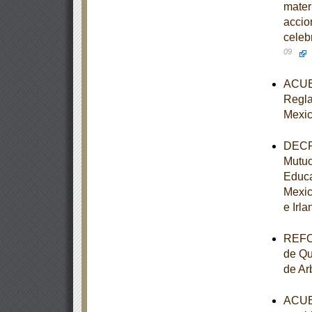
mater
accio
celeb
09
ACUER
Reglas
Mexic
DECRE
Mutuo
Educa
Mexic
e Irla
REFOR
de Qu
de Ar
ACUER