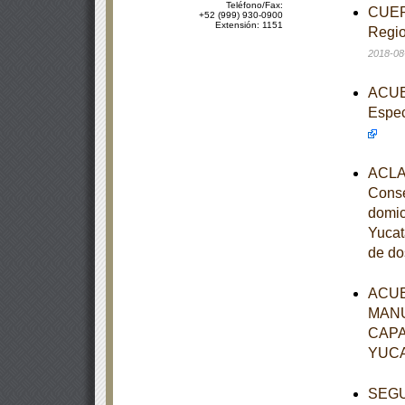
Teléfono/Fax:
CUERD
+52 (999) 930-0900
Extensión: 1151
Regio
2018-08
ACUER
Espec
ACLAR
Conse
domic
Yucat
de do
ACUE
MANU
CAPA
YUC
SEGUN