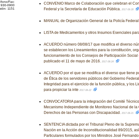
éfono/Fax:
CONVENIO Marco de Colaboración que celebran el Cons
 930-0900
sión: 1151
Federal y la Secretaría de Educación Pública.
2017-08-28
MANUAL de Organización General de la Policía Federal
LISTA de Medicamentos y otros Insumos Esenciales para
ACUERDO número 08/08/17 que modifica el diverso núm
se establecen los Lineamientos para la constitución, org
funcionamiento de los Consejos de Participación Social
publicado el 11 de mayo de 2016.
2017-08-24
ACUERDO por el que se modifica el diverso que tiene por
de Ética de los servidores públicos del Gobierno Federal
Integridad para el ejercicio de la función pública, y los
para propiciar la inte
2017-08-22
CONVOCATORIA para la integración del Comité Técnico
Mecanismo Independiente de Monitoreo Nacional de la 
Derechos de las Personas con Discapacidad.
2017-08-21
SENTENCIA dictada por el Tribunal Pleno de la Suprema 
Nación en la Acción de Inconstitucionalidad 89/2015, as
Particulares formulados por los Ministros José Fernand