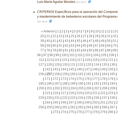
Luis María Aguilar Morales
2017-08-17
CRITERIOS Específicos para la operación del Component
y mantenimiento de bebederos escolares del Programa 
2017-08-16
« Anterior
|
1
|
2
|
3
|
4
|
5
|
6
|
7
|
8
|
9
|
10
|
11
|
12
|
13
20
|
21
|
22
|
23
|
24
|
25
|
26
|
27
|
28
|
29
|
30
|
31
|
32
39
|
40
|
41
|
42
|
43
|
44
|
45
|
46
|
47
|
48
|
49
|
50
|
51
58
|
59
|
60
|
61
|
62
|
63
|
64
|
65
|
66
|
67
|
68
|
69
|
70
77
|
78
|
79
|
80
|
81
|
82
|
83
|
84
|
85
|
86
|
87
|
88
|
89
96
|
97
|
98
|
99
|
100
|
101
|
102
|
103
|
104
|
105
|
106
|
112
|
113
|
114
|
115
|
116
|
117
|
118
|
119
|
120
|
121
|
1
127
|
128
|
129
|
130
|
131
|
132
|
133
|
134
|
135
|
136
|
|
142
|
143
|
144
|
145
|
146
|
147
|
148
|
149
|
150
|
1
156
|
157
|
158
|
159
|
160
|
161
|
162
|
163
|
164
|
165
|
|
171
|
172
|
173
|
174
|
175
|
176
|
177
|
178
|
179
|
1
185
|
186
|
187
|
188
|
189
|
190
|
191
|
192
|
193
|
194
|
|
200
|
201
|
202
|
203
|
204
|
205
|
206
|
207
|
208
|
209
|
|
215
|
216
|
217
|
218
|
219
|
220
|
221
|
222
|
223
|
2
229
|
230
|
231
|
232
|
233
|
234
|
235
|
236
|
237
|
238
|
|
244
|
245
|
246
|
247
|
248
|
249
|
250
|
251
|
252
|
2
258
|
259
|
260
|
261
|
262
|
263
|
264
|
265
|
266
|
267
|
|
273
|
274
|
275
|
276
|
277
|
278
|
279
|
280
|
2