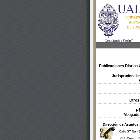
Publicaciones Diarios O
Jurisprudencias
Otros
Pá
Abogado 
Dirección de Asuntos 
Calle 57 No 49
Col. Centro, 