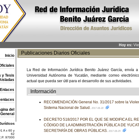
Hoy es:
Vie
Publicaciones Diarios Oficiales
Inicio
ficiales
La Red de Información Jurídica Benito Juárez García, envía a
 y Tesis
Universidad Autónoma de Yucatán, mediante correo electrónico,
Aisladas
actual que pueda ser útil para el desarrollo de sus actividades.
Enlaces
Información
 enlaces
RECOMENDACIÓN General No. 31/2017 sobre la Violenci
Sistema Nacional de Salud.
2017-08-30
gina del
General
DECRETO 518/2017 POR EL QUE SE MODIFICA EL 
Jurídicos
CÓDIGO DE LA ADMINISTRACIÓN PÚBLICA DE YUCAT
SECRETARÍA DE OBRAS PÚBLICAS.
1 A x 60 y
2017-08-29
62
C.P. 97000