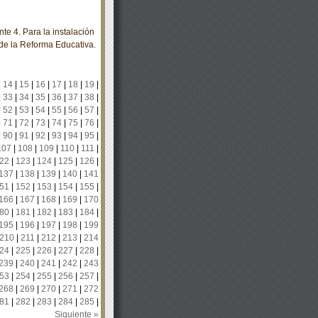
e 4. Para la instalación
de la Reforma Educativa.
|
14
|
15
|
16
|
17
|
18
|
19
|
|
33
|
34
|
35
|
36
|
37
|
38
|
|
52
|
53
|
54
|
55
|
56
|
57
|
|
71
|
72
|
73
|
74
|
75
|
76
|
|
90
|
91
|
92
|
93
|
94
|
95
|
107
|
108
|
109
|
110
|
111
|
22
|
123
|
124
|
125
|
126
|
137
|
138
|
139
|
140
|
141
51
|
152
|
153
|
154
|
155
|
166
|
167
|
168
|
169
|
170
80
|
181
|
182
|
183
|
184
|
195
|
196
|
197
|
198
|
199
210
|
211
|
212
|
213
|
214
24
|
225
|
226
|
227
|
228
|
239
|
240
|
241
|
242
|
243
53
|
254
|
255
|
256
|
257
|
268
|
269
|
270
|
271
|
272
81
|
282
|
283
|
284
|
285
|
Siguiente »