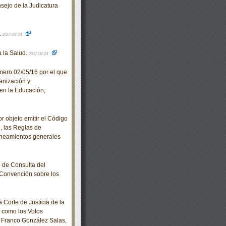
ejo de la Judicatura
.
2017-08-24
 la Salud.
2017-08-24
ero 02/05/16 por el que
anización y
 en la Educación,
 objeto emitir el Código
, las Reglas de
 Lineamientos generales
 de Consulta del
Convención sobre los
Corte de Justicia de la
í como los Votos
o Franco González Salas,