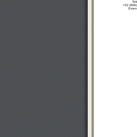
Tel
+52 (999)
Exten