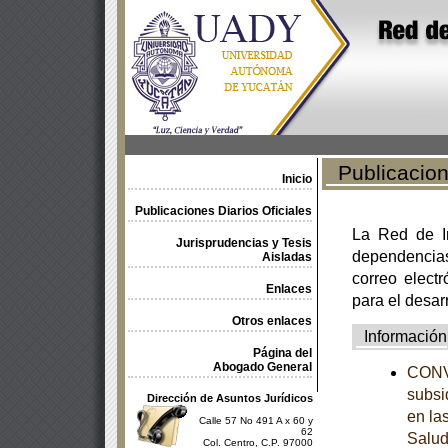
Publicacione
Inicio
Publicaciones Diarios Oficiales
La Red de In
Jurisprudencias y Tesis
dependencia
Aisladas
correo electr
Enlaces
para el desar
Otros enlaces
Información
Página del
Abogado General
CONVE
subsi
Dirección de Asuntos Jurídicos
en la
Calle 57 No 491 A x 60 y
62
Salud
Col. Centro, C.P. 97000