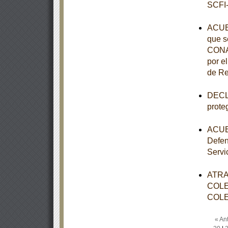
SCFI-
ACUE
que s
CONAL
por e
de Re
DECLA
prote
ACUER
Defen
Servi
ATRA
COLE
COLE
« Ant