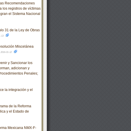
e las Recomendaciones
 los registros de víctimas
egran el Sistema Nacional
ulo 31 de la Ley de Obras
1-13
 Resolución Miscelánea
.
2016-01-12
enir y Sancionar los
orman, adicionan y
Procedimientos Penales;
 la integración y el
rama de la Reforma
ica y el Estado de
 Norma Mexicana NMX-F-