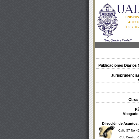
Publicaciones Diarios O
Jurisprudencias
Otros
Pá
Abogado 
Dirección de Asuntos 
Calle 57 No 49
Col. Centro, 