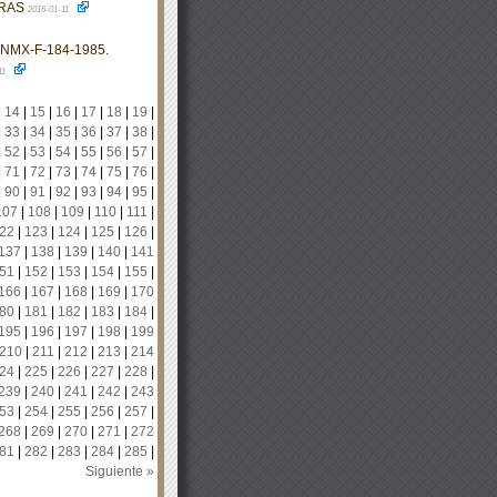
GRAS
2016-01-11
 NMX-F-184-1985.
11
|
14
|
15
|
16
|
17
|
18
|
19
|
|
33
|
34
|
35
|
36
|
37
|
38
|
|
52
|
53
|
54
|
55
|
56
|
57
|
|
71
|
72
|
73
|
74
|
75
|
76
|
|
90
|
91
|
92
|
93
|
94
|
95
|
107
|
108
|
109
|
110
|
111
|
22
|
123
|
124
|
125
|
126
|
137
|
138
|
139
|
140
|
141
51
|
152
|
153
|
154
|
155
|
166
|
167
|
168
|
169
|
170
80
|
181
|
182
|
183
|
184
|
195
|
196
|
197
|
198
|
199
210
|
211
|
212
|
213
|
214
24
|
225
|
226
|
227
|
228
|
239
|
240
|
241
|
242
|
243
53
|
254
|
255
|
256
|
257
|
268
|
269
|
270
|
271
|
272
81
|
282
|
283
|
284
|
285
|
Siguiente »