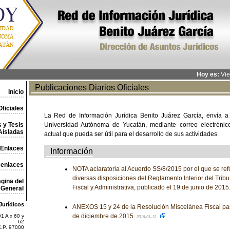
Hoy es:
Vie
Publicaciones Diarios Oficiales
Inicio
ficiales
La Red de Información Jurídica Benito Juárez García, envía a
 y Tesis
Universidad Autónoma de Yucatán, mediante correo electrónico,
Aisladas
actual que pueda ser útil para el desarrollo de sus actividades.
Enlaces
Información
 enlaces
NOTA aclaratoria al Acuerdo SS/8/2015 por el que se re
diversas disposiciones del Reglamento Interior del Tribu
gina del
Fiscal y Administrativa, publicado el 19 de junio de 2015
General
Jurídicos
ANEXOS 15 y 24 de la Resolución Miscelánea Fiscal par
de diciembre de 2015.
1 A x 60 y
2016-01-13
62
C.P. 97000