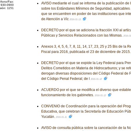
éfono/Fax:
AVISO mediante el cual se informa de la publicación d
 930-0900
sión: 1151
sobre los Estándares Mínimos de Seguridad, aplicables a
que se encuentren en poder de las instituciones que int
de Atención a Víc
2016-01-13
DECRETO por el que se adiciona la fracción XXI al artíc
Públicas y Servicios Relacionados con las Mismas.
2016-0
Anexos 3, 4, 5, 6, 7, 8, 11, 14, 17, 23, 25 y 25 Bis de la
Fiscal para 2016, publicada el 23 de diciembre de 2015
DECRETO por el que se expide la Ley Federal para Prev
Delitos Cometidos en Materia de Hidrocarburos; y se ref
derogan diversas disposiciones del Código Federal de 
del Código Penal Federal; de l
2016-01-12
ACUERDO por el que se modifica el diverso que establece
funcionamiento de los gabinetes.
2016-01-12
CONVENIO de Coordinación para la operación del Prog
Educativa, que celebran la Secretaría de Educación Públ
Yucatán.
2016-01-11
AVISO de consulta pública sobre la cancelación de la