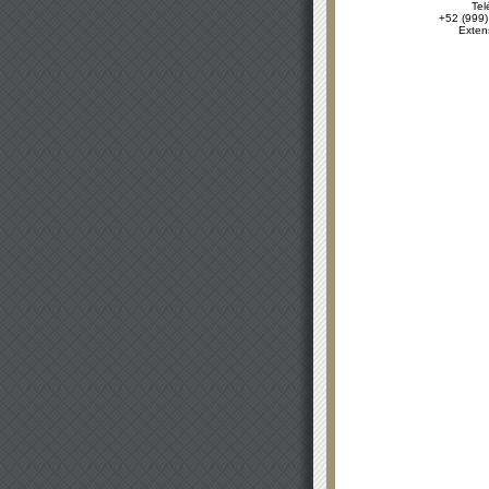
Tel
+52 (999)
Exten