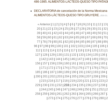
486-1985. ALIMENTOS-LÁCTEOS-QUESO TIPO PATA
DECLARATORIA de cancelación de la Norma Mexicana
ALIMENTOS-LÁCTEOS-QUESO TIPO GRUYERE.
2016-01-
« Anterior
|
1
|
2
|
3
|
4
|
5
|
6
|
7
|
8
|
9
|
10
|
11
|
12
|
13
20
|
21
|
22
|
23
|
24
|
25
|
26
|
27
|
28
|
29
|
30
|
31
|
32
39
|
40
|
41
|
42
|
43
|
44
|
45
|
46
|
47
|
48
|
49
|
50
|
51
58
|
59
|
60
|
61
|
62
|
63
|
64
|
65
|
66
|
67
|
68
|
69
|
70
77
|
78
|
79
|
80
|
81
|
82
|
83
|
84
|
85
|
86
|
87
|
88
|
89
96
|
97
|
98
|
99
|
100
|
101
|
102
|
103
|
104
|
105
|
106
|
112
|
113
|
114
|
115
|
116
|
117
|
118
|
119
|
120
|
121
|
1
127
|
128
|
129
|
130
|
131
|
132
|
133
|
134
|
135
|
136
|
|
142
|
143
|
144
|
145
|
146
|
147
|
148
|
149
|
150
|
1
156
|
157
|
158
|
159
|
160
|
161
|
162
|
163
|
164
|
165
|
|
171
|
172
|
173
|
174
|
175
|
176
|
177
|
178
|
179
|
1
185
|
186
|
187
|
188
|
189
|
190
|
191
|
192
|
193
|
194
|
|
200
|
201
|
202
|
203
|
204
|
205
|
206
|
207
|
208
|
209
|
|
215
|
216
|
217
|
218
|
219
|
220
|
221
|
222
|
223
|
2
229
|
230
|
231
|
232
|
233
|
234
|
235
|
236
|
237
|
238
|
|
244
|
245
|
246
|
247
|
248
|
249
|
250
|
251
|
252
|
2
258
|
259
|
260
|
261
|
262
|
263
|
264
|
265
|
266
|
267
|
|
273
|
274
|
275
|
276
|
277
|
278
|
279
|
280
|
2