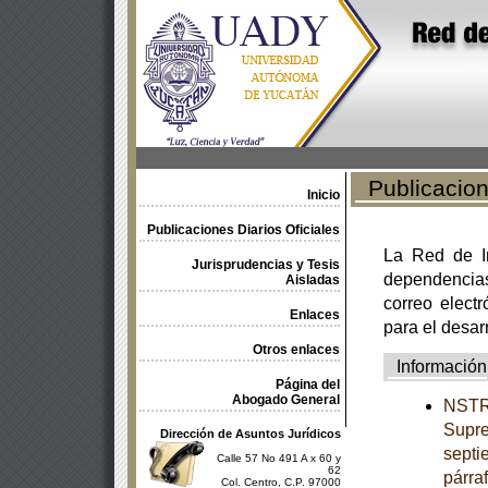
Publicacione
Inicio
Publicaciones Diarios Oficiales
La Red de In
Jurisprudencias y Tesis
dependencia
Aisladas
correo electr
Enlaces
para el desar
Otros enlaces
Información
Página del
Abogado General
NSTRU
Supre
Dirección de Asuntos Jurídicos
septi
Calle 57 No 491 A x 60 y
62
párra
Col. Centro, C.P. 97000