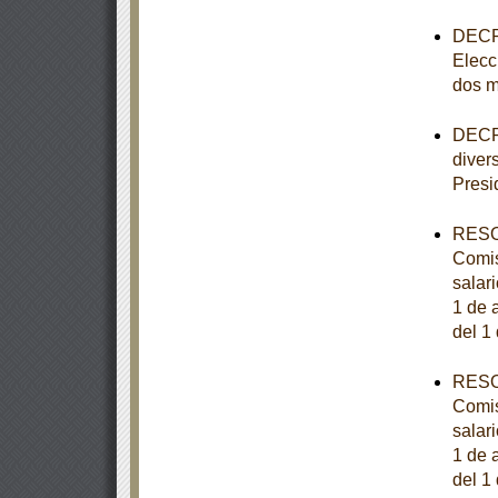
DECRE
Elecc
dos m
DECRE
diver
Presi
RESOL
Comis
salar
1 de a
del 1
RESOL
Comis
salar
1 de a
del 1