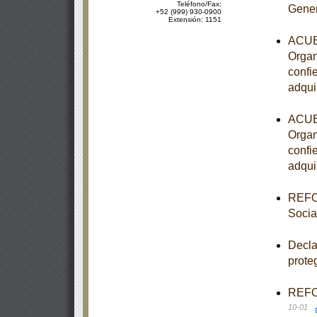
Teléfono/Fax:
Gener
+52 (999) 930-0900
Extensión: 1151
ACUER
Organ
confi
adqui
ACUER
Organ
confi
adqui
REFOR
Socia
Decla
prote
REFOR
10-01